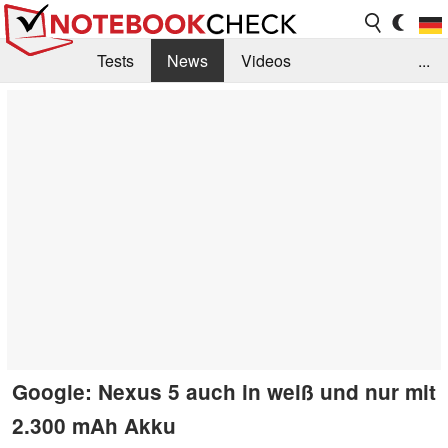
Tests
News
Videos
...
Benchmarks & Tech
Externe Tests
Kaufberatung
Deals
Suche
Jobs
Forum
Google: Nexus 5 auch in weiß und nur mit
2.300 mAh Akku