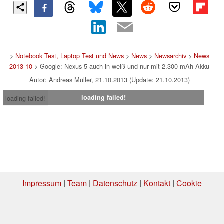
>
Notebook Test, Laptop Test und News
>
News
>
Newsarchiv
>
News
2013-10
> Google: Nexus 5 auch in weiß und nur mit 2.300 mAh Akku
Autor: Andreas Müller, 21.10.2013 (Update: 21.10.2013)
loading failed!
loading failed!
Impressum
|
Team
|
Datenschutz
|
Kontakt
|
Cookie
Einstellungen
| 01.08.2026 00:12
* Beim Kauf über einen Affiliate-Link kann Notebookcheck eine Vergütung
erhalten. Vielen Dank für Ihre Unterstützung!.