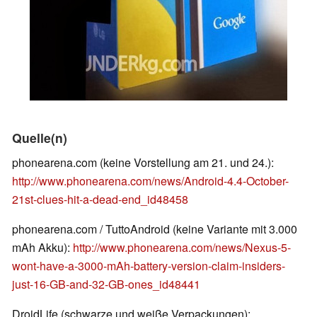
Quelle(n)
phonearena.com (keine Vorstellung am 21. und 24.):
http://www.phonearena.com/news/Android-4.4-October-
21st-clues-hit-a-dead-end_id48458
phonearena.com / TuttoAndroid (keine Variante mit 3.000
mAh Akku):
http://www.phonearena.com/news/Nexus-5-
wont-have-a-3000-mAh-battery-version-claim-insiders-
just-16-GB-and-32-GB-ones_id48441
DroidLife (schwarze und weiße Verpackungen):