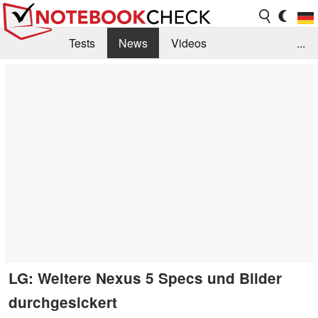
Tests
News
Videos
...
Benchmarks & Tech
Externe Tests
Kaufberatung
Deals
Suche
Jobs
Forum
LG: Weitere Nexus 5 Specs und Bilder
durchgesickert