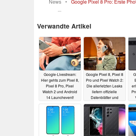
News
•
Google Pixel 8 Pro: Erste Pho
...
Verwandte Artikel
Google-Livestream:
Google Pixel 8, Pixel 8
G
Hier gehts zum Pixel 8,
Pro und Pixel Watch 2:
Pixel 8 Pro, Pixel
Die allerletzten Leaks
er
Watch 2 und Android
liefern offizielle
Pr
14 Launchevent!
Datenblätter und
Preise aller
Ha
04.10.2023
Modellvarianten
04.10.2023