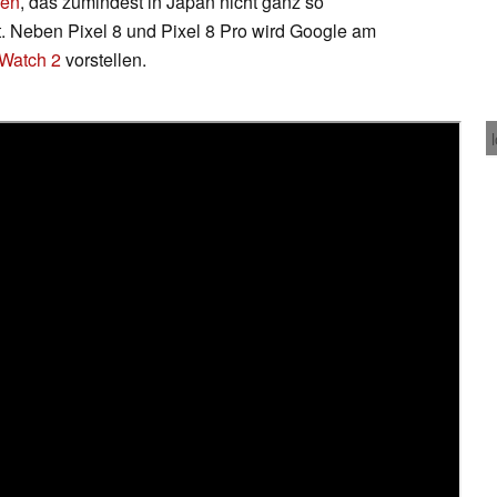
hen
, das zumindest in Japan nicht ganz so
lt. Neben Pixel 8 und Pixel 8 Pro wird Google am
 Watch 2
vorstellen.