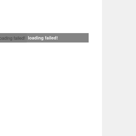
loading failed!
loading failed!