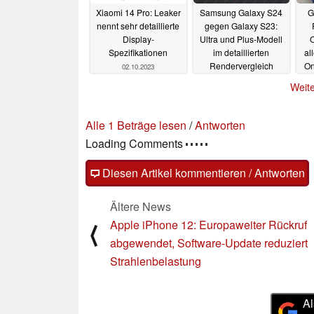
Xiaomi 14 Pro: Leaker
Samsung Galaxy S24
G
nennt sehr detaillierte
gegen Galaxy S23:
Display-
Ultra und Plus-Modell
O
Spezifikationen
im detaillierten
al
Rendervergleich
On
02.10.2023
P
01.10.2023
Weite
Alle 1 Beträge lesen
/
Antworten
Loading Comments
Diesen Artikel kommentieren / Antworten
Ältere News
Apple iPhone 12: Europaweiter Rückruf
⟨
abgewendet, Software-Update reduziert
Strahlenbelastung
Al