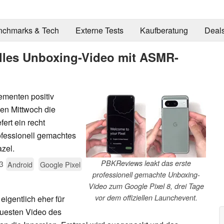
nchmarks & Tech
Externe Tests
Kaufberatung
Deal
elles Unboxing-Video mit ASMR-
menten positiv
en Mittwoch die
efert ein recht
fessionell gemachtes
zel.
3
PBKReviews leakt das erste
Android
Google Pixel
professionell gemachte Unboxing-
Video zum Google Pixel 8, drei Tage
vor dem offiziellen Launchevent.
igentlich eher für
euesten Video des