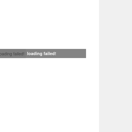
loading failed!
loading failed!