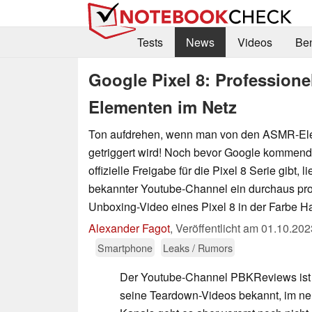
Tests
News
Videos
Be
Google Pixel 8: Profession
Elementen im Netz
Ton aufdrehen, wenn man von den ASMR-Ele
getriggert wird! Noch bevor Google kommend
offizielle Freigabe für die Pixel 8 Serie gibt, li
bekannter Youtube-Channel ein durchaus pro
Unboxing-Video eines Pixel 8 in der Farbe Ha
Alexander Fagot
,
Veröffentlicht am
01.10.202
Smartphone
Leaks / Rumors
Der Youtube-Channel PBKReviews ist e
seine Teardown-Videos bekannt, im n