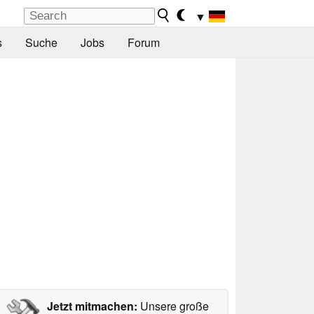
▼
s
Suche
Jobs
Forum
Jetzt mitmachen:
Unsere große