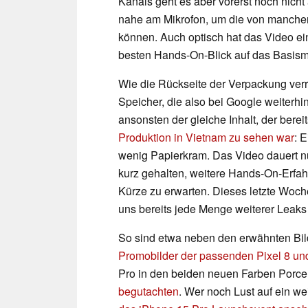
Kanals geht es aber vorerst noch nicht
nahe am Mikrofon, um die von manche
können. Auch optisch hat das Video ein
besten Hands-On-Blick auf das Basism
Wie die Rückseite der Verpackung verr
Speicher, die also bei Google weiterhi
ansonsten der gleiche Inhalt, der berei
Produktion in Vietnam zu sehen war
: 
wenig Papierkram. Das Video dauert n
kurz gehalten, weitere Hands-On-Erfahr
Kürze zu erwarten. Dieses letzte Wo
uns bereits jede Menge weiterer Leaks
So sind etwa neben den erwähnten Bi
Promobilder der passenden Pixel 8 und
Pro in den beiden neuen Farben Porce
begutachten
. Wer noch Lust auf ein we