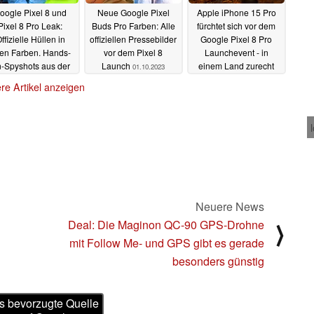
oogle Pixel 8 und
Neue Google Pixel
Apple iPhone 15 Pro
Pixel 8 Pro Leak:
Buds Pro Farben: Alle
fürchtet sich vor dem
ffizielle Hüllen in
offiziellen Pressebilder
Google Pixel 8 Pro
len Farben. Hands-
vor dem Pixel 8
Launchevent - in
-Spyshots aus der
Launch
einem Land zurecht
01.10.2023
roduktion
01.10.2023
01.10.2023
re Artikel anzeigen
Neuere News
Deal: Die Maginon QC-90 GPS-Drohne
⟩
mit Follow Me- und GPS gibt es gerade
besonders günstig
s bevorzugte Quelle