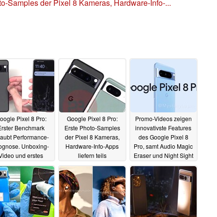
to-Samples der Pixel 8 Kameras, Hardware-Info-...
oogle Pixel 8 Pro:
Google Pixel 8 Pro:
Promo-Videos zeigen
Erster Benchmark
Erste Photo-Samples
innovativste Features
laubt Performance-
der Pixel 8 Kameras,
des Google Pixel 8
ognose. Unboxing-
Hardware-Info-Apps
Pro, samt Audio Magic
Video und erstes
liefern teils
Eraser und Night Sight
nds-On der blauen
enttäuschende Detail-
Video
02.10.2023
Version
Specs
03.10.2023
03.10.2023