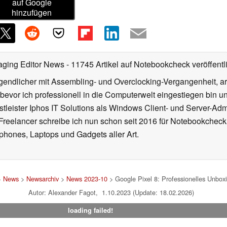
auf Google
hinzufügen
aging Editor News
- 11745 Artikel auf Notebookcheck veröffentl
gendlicher mit Assembling- und Overclocking-Vergangenheit, arb
 bevor ich professionell in die Computerwelt eingestiegen bin 
stleister Iphos IT Solutions als Windows Client- und Server-Ad
 Freelancer schreibe ich nun schon seit 2016 für Notebookcheck
phones, Laptops und Gadgets aller Art.
>
News
>
Newsarchiv
>
News 2023-10
> Google Pixel 8: Professionelles Unbo
Autor: Alexander Fagot, 1.10.2023 (Update: 18.02.2026)
loading failed!