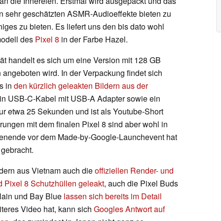
 an die Innereien. Erstmal wird ausgepackt und das
n sehr geschätzten ASMR-Audioeffekte bieten zu
iges zu bieten. Es liefert uns den bis dato wohl
odell des
Pixel 8
in der Farbe Hazel.
ät handelt es sich um eine Version mit 128 GB
n angeboten wird. In der Verpackung findet sich
ts in
den kürzlich geleakten Bildern aus der
Ein USB-C-Kabel mit USB-A Adapter sowie ein
ur etwa 25 Sekunden und ist als Youtube-Short
ungen mit dem finalen Pixel 8 sind aber wohl in
chenende vor dem Made-by-Google-Launchevent hat
 gebracht.
ldern aus Vietnam auch die
offiziellen Render- und
 Pixel 8 Schutzhüllen geleakt
, auch die Pixel Buds
lain und Bay Blue
lassen sich bereits im Detail
iteres Video hat, kann sich
Googles Antwort auf