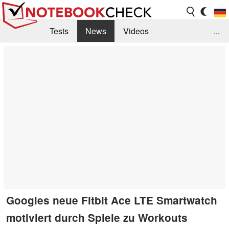
Tests
News
Videos
...
Benchmarks & Tech
Externe Tests
Kaufberatung
Deals
Suche
Jobs
Forum
Googles neue Fitbit Ace LTE Smartwatch
motiviert durch Spiele zu Workouts