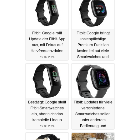
Fitbit: Google rollt
Fitbit: Google bringt
Update der Fitbit-App
kostenpflichtige
aus, mit Fokus auf
Premium-Funktion
Herzfrequenzdaten
kostenfrei auf viele
Smartwatches und
19.09.2024
Tracker
15.09.2024
Bestätigt: Google stellt
Fitbit: Updates für viele
Fitbit-Smartwatches
verschiedene
ein, aber nicht das
Smartwatches sollen
komplette Lineup
unter anderem
Bedienung und
19.08.2024
Musikwiedergabe
verbessern
24.07.2024