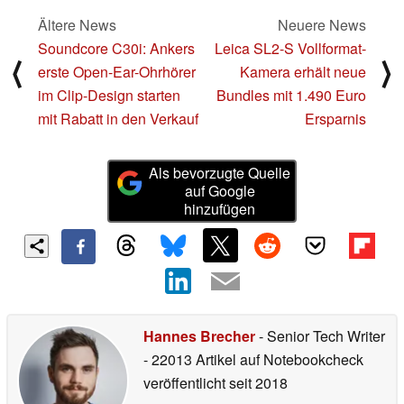
Ältere News
Neuere News
Soundcore C30i: Ankers
Leica SL2-S Vollformat-
⟨
⟩
erste Open-Ear-Ohrhörer
Kamera erhält neue
im Clip-Design starten
Bundles mit 1.490 Euro
mit Rabatt in den Verkauf
Ersparnis
Als bevorzugte Quelle
auf Google
hinzufügen
Hannes Brecher
- Senior Tech Writer
- 22013 Artikel auf Notebookcheck
veröffentlicht
seit 2018