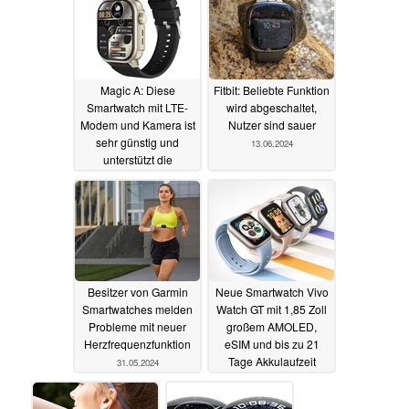
Magic A: Diese
Fitbit: Beliebte Funktion
Smartwatch mit LTE-
wird abgeschaltet,
Modem und Kamera ist
Nutzer sind sauer
sehr günstig und
13.06.2024
unterstützt die
Telefonie
21.06.2024
Besitzer von Garmin
Neue Smartwatch Vivo
Smartwatches melden
Watch GT mit 1,85 Zoll
Probleme mit neuer
großem AMOLED,
Herzfrequenzfunktion
eSIM und bis zu 21
Tage Akkulaufzeit
31.05.2024
vorgestellt
30.05.2024