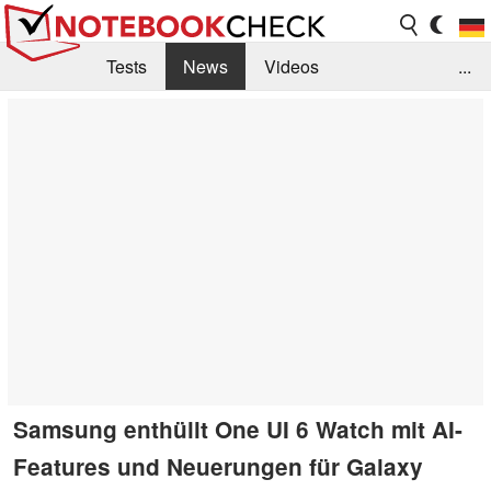
Tests
News
Videos
...
Benchmarks & Tech
Externe Tests
Kaufberatung
Deals
Suche
Jobs
Forum
Samsung enthüllt One UI 6 Watch mit AI-
Features und Neuerungen für Galaxy