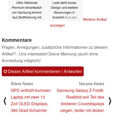
Ultra: Nahende
Leak stellt neues
Premium-Smartwatch
Design und weitere
von Samsung kommt
Neuerungen in
laut Zertifizierung mit
Aussicht
28.05.2024
Weitere Artikel
anderem Namen
anzeigen
29.05.2024
Kommentare
Fragen, Anregungen, zusätzliche Informationen zu diesem
Artikel? - Uns interessiert Deine Meinung (auch ohne
Anmeldung möglich)!
Diesen Artikel kommentieren / Antworten
Ältere News
Neuere News
GPD enthüllt kuriosen
Samsung Galaxy Z Fold6:
Laptop mit zwei 13
Realbild soll Teil des
⟨
⟩
Zoll OLED-Displays,
breiteren Coverdisplays
360-Grad-Scharnier
zeigen, leider mit dicken