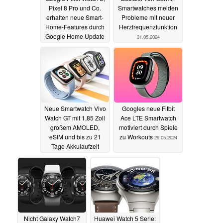
Pixel 8 Pro und Co.
Smartwatches melden
erhalten neue Smart-
Probleme mit neuer
Home-Features durch
Herzfrequenzfunktion
Google Home Update
31.05.2024
31.05.2024
Neue Smartwatch Vivo
Googles neue Fitbit
Watch GT mit 1,85 Zoll
Ace LTE Smartwatch
großem AMOLED,
motiviert durch Spiele
eSIM und bis zu 21
zu Workouts
29.05.2024
Tage Akkulaufzeit
vorgestellt
30.05.2024
Nicht Galaxy Watch7
Huawei Watch 5 Serie: