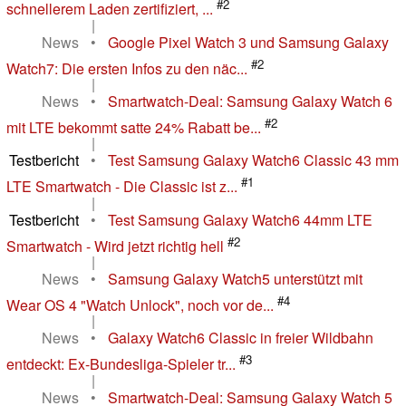
#2
schnellerem Laden zertifiziert, ...
|
News
•
Google Pixel Watch 3 und Samsung Galaxy
#2
Watch7: Die ersten Infos zu den näc...
|
News
•
Smartwatch-Deal: Samsung Galaxy Watch 6
#2
mit LTE bekommt satte 24% Rabatt be...
|
Testbericht
•
Test Samsung Galaxy Watch6 Classic 43 mm
#1
LTE Smartwatch - Die Classic ist z...
|
Testbericht
•
Test Samsung Galaxy Watch6 44mm LTE
#2
Smartwatch - Wird jetzt richtig hell
|
News
•
Samsung Galaxy Watch5 unterstützt mit
#4
Wear OS 4 "Watch Unlock", noch vor de...
|
News
•
Galaxy Watch6 Classic in freier Wildbahn
#3
entdeckt: Ex-Bundesliga-Spieler tr...
|
News
•
Smartwatch-Deal: Samsung Galaxy Watch 5