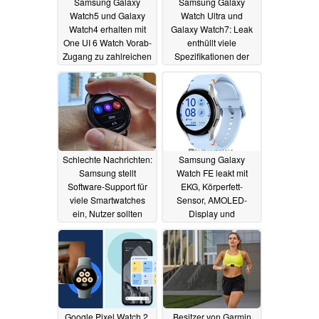
Samsung Galaxy
Samsung Galaxy
Watch5 und Galaxy
Watch Ultra und
Watch4 erhalten mit
Galaxy Watch7: Leak
One UI 6 Watch Vorab-
enthüllt viele
Zugang zu zahlreichen
Spezifikationen der
neuen KI-Features
nahenden
Smartwatches
01.07.2024
06.06.2024
Schlechte Nachrichten:
Samsung Galaxy
Samsung stellt
Watch FE leakt mit
Software-Support für
EKG, Körperfett-
viele Smartwatches
Sensor, AMOLED-
ein, Nutzer sollten
Display und
vorher handeln
bekanntem Design
04.06.2024
04.06.2024
Google Pixel Watch 2,
Besitzer von Garmin