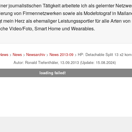
ner journalistischen Tätigkeit arbeitete ich als gelernter Netzw
ierung von Firmennetzwerken sowie als Modefotograf in Mailan
 mein Herz als ehemaliger Leistungssportler für alle Arten von
reiche Video/Foto, Smart Home und Wearables.
 News
>
News
>
Newsarchiv
>
News 2013-09
> HP: Detachable Split 13 x2 ko
Autor: Ronald Tiefenthäler, 13.09.2013 (Update: 15.08.2024)
loading failed!
um
|
Team
|
Datenschutz
|
Kontakt
|
Cookie Einstellungen
| 31.07
en Affiliate-Link kann Notebookcheck eine Vergütung erhalten. Vielen Dank für