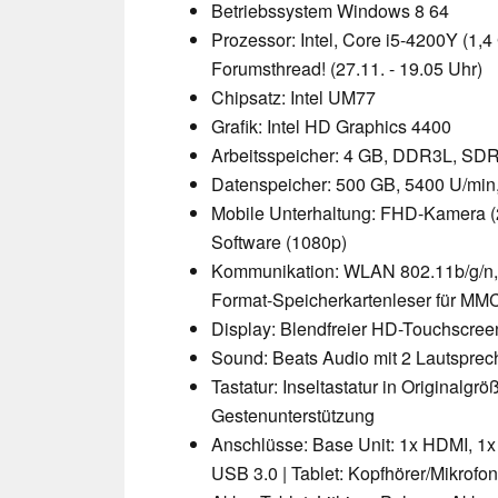
Betriebssystem Windows 8 64
Prozessor: Intel, Core i5-4200Y (1
Forumsthread! (27.11. - 19.05 Uhr)
Chipsatz: Intel UM77
Grafik: Intel HD Graphics 4400
Arbeitsspeicher: 4 GB, DDR3L, SDR
Datenspeicher: 500 GB, 5400 U/min
Mobile Unterhaltung: FHD-Kamera (2,
Software (1080p)
Kommunikation: WLAN 802.11b/g/n, W
Format-Speicherkartenleser für MM
Display: Blendfreier HD-Touchscreen
Sound: Beats Audio mit 2 Lautsprec
Tastatur: Inseltastatur in Originalgr
Gestenunterstützung
Anschlüsse: Base Unit: 1x HDMI, 1x 
USB 3.0 | Tablet: Kopfhörer/Mikrofon