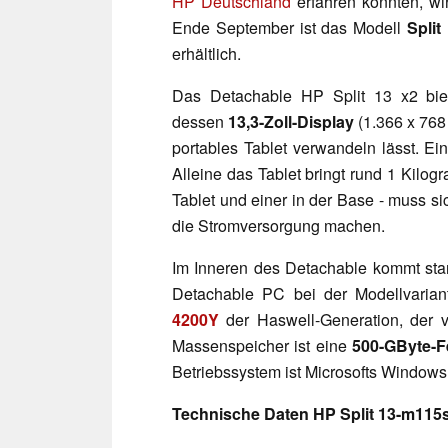
HP Deutschland
erfahren konnten, w
Ende September ist das Modell
Split
erhältlich.
Das Detachable HP Split 13 x2 biet
dessen
13,3-Zoll-Display
(1.366 x 768
portables Tablet verwandeln lässt. Ein
Alleine das Tablet bringt rund 1 Kil
Tablet und einer in der Base - muss 
die Stromversorgung machen.
Im Inneren des Detachable kommt sta
Detachable PC bei der Modellvarian
4200Y
der Haswell-Generation, der 
Massenspeicher ist eine
500-GByte-Fe
Betriebssystem ist Microsofts Windows 
Technische Daten HP Split 13-m115sg