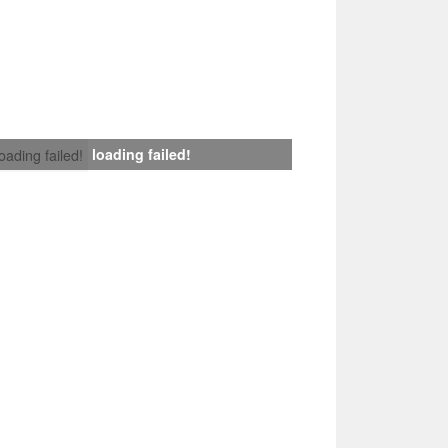
loading failed!
loading failed!