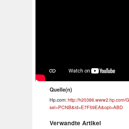
Quelle(n)
Hp.com:
http://h20386.www2.hp.com/G
sel=PCNB&id=E7F59EA&opt=ABD
Verwandte Artikel