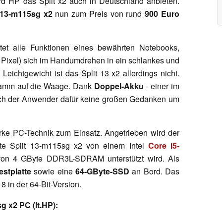
ird HP das Split x2 auch in Deutschland anbieten.
 13-m115sg x2
nun zum Preis von rund
900 Euro
et alle Funktionen eines bewährten Notebooks,
 Pixel) sich im Handumdrehen in ein schlankes und
 Leichtgewicht ist das Split 13 x2 allerdings nicht.
ogramm auf die Waage. Dank
Doppel-Akku
- einer im
sich der Anwender dafür keine großen Gedanken um
rke PC-Technik zum Einsatz. Angetrieben wird der
te Split 13-m115sg x2 von einem Intel
Core i5-
von 4 GByte DDR3L-SDRAM unterstützt wird. Als
stplatte
sowie eine
64-GByte-SSD
an Bord. Das
8 in der 64-Bit-Version.
 x2 PC (lt.HP):