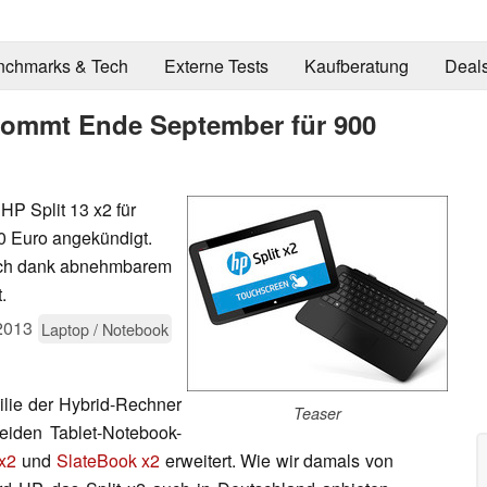
nchmarks & Tech
Externe Tests
Kaufberatung
Deal
 kommt Ende September für 900
 HP Split 13 x2 für
0 Euro angekündigt.
 sich dank abnehmbarem
.
2013
Laptop / Notebook
ilie der Hybrid-Rechner
Teaser
eiden Tablet-Notebook-
 x2
und
SlateBook x2
erweitert. Wie wir damals von