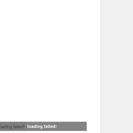
loading failed!
loading failed!