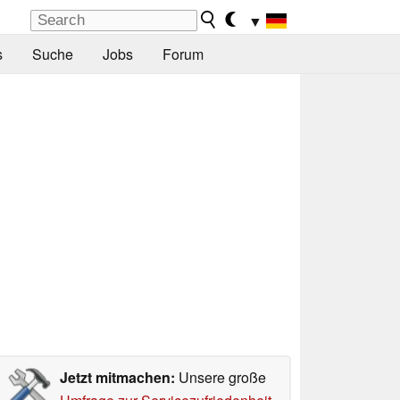
▼
s
Suche
Jobs
Forum
Jetzt mitmachen:
Unsere große