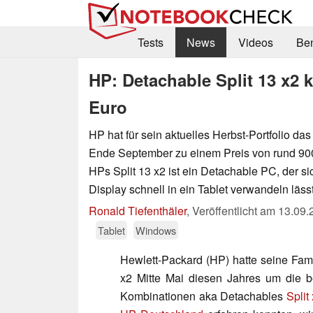
Tests
News
Videos
Be
HP: Detachable Split 13 x2
Euro
HP hat für sein aktuelles Herbst-Portfolio das
Ende September zu einem Preis von rund 90
HPs Split 13 x2 ist ein Detachable PC, der
Display schnell in ein Tablet verwandeln lässt
Ronald Tiefenthäler
,
Veröffentlicht am
13.09.
Tablet
Windows
Hewlett-Packard (HP) hatte seine Fam
x2 Mitte Mai diesen Jahres um die b
Kombinationen aka Detachables
Split