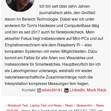
Ich bin seit über zehn Jahren
journalistisch aktiv, den Großteil
davon im Bereich Technologie. Dabei war ich unter
anderem für Tom's Hardware und ComputerBase tätig
und bin es seit 2017 auch für Notebookcheck. Mein
aktueller Fokus liegt insbesondere auf Mini-PCs und auf
Einplatinenrechnern wie dem Raspberry Pi – also
kompakten Systemen mit vielen Möglichkeiten. Dazu
kommt ein Faible für alle Arten von Wearables und
insbesondere für Smartwatches. Hauptberuflich bin ich
als Laboringenieur unterwegs, weshalb mir weder
naturwissenschaftliche Zusammenhänge noch die
Interpretation komplexer Messungen fern liegen.
Kontakt:
silvio39191
,
LinkedIn
,
Muck Rack
>
Notebook Test, Laptop Test und News
>
News
>
Newsarchiv
>
News
2023-09
> Hama: Neue Smartwatch startet mit AMOLED, GPS und