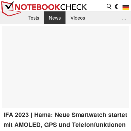
Tests
News
Videos
...
Benchmarks & Tech
Externe Tests
Kaufberatung
Deals
Suche
Jobs
Forum
IFA 2023 | Hama: Neue Smartwatch startet
mit AMOLED, GPS und Telefonfunktionen