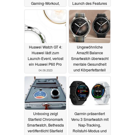
Gaming-Workout,
Launch des Features
Fisch-Vorhersage und
04.09.2023
mehr
05.09.2023
Huawei Watch GT 4:
Ungewöhnliche
Huawei lädt zum
Amazfit Balance
Launch-Event, verlost
Smartwatch überwacht
ein Huawei P60 Pro
mentale Gesundheit
und Körperfettanteil
04.09.2023
01.09.2023
Unboxing zeigt
Garmin präsentiert
Starfield Chronomark
Venu 3 Smartwatch mit
Smartwatch, Bethesda
Nap-Tracking,
veröffentlicht Starfield
Rollstuhl-Modus und