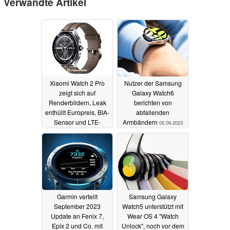
Verwandte Artikel
Xiaomi Watch 2 Pro
Nutzer der Samsung
zeigt sich auf
Galaxy Watch6
Renderbildern, Leak
berichten von
enthüllt Europreis, BIA-
abfallenden
Sensor und LTE-
Armbändern
05.09.2023
Modem
06.09.2023
Garmin verteilt
Samsung Galaxy
September 2023
Watch5 unterstützt mit
Update an Fenix 7,
Wear OS 4 "Watch
Epix 2 und Co. mit
Unlock", noch vor dem