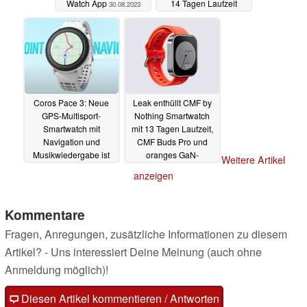
Watch App
14 Tagen Laufzeit
30.08.2023
30.08.2023
Coros Pace 3: Neue
Leak enthüllt CMF by
GPS-Multisport-
Nothing Smartwatch
Smartwatch mit
mit 13 Tagen Laufzeit,
Navigation und
CMF Buds Pro und
Musikwiedergabe ist
oranges GaN-
Weitere Artikel
mögliche Garmin-
Ladegerät
28.08.2023
anzeigen
Alternative
29.08.2023
Kommentare
Fragen, Anregungen, zusätzliche Informationen zu diesem
Artikel? - Uns interessiert Deine Meinung (auch ohne
Anmeldung möglich)!
Diesen Artikel kommentieren / Antworten