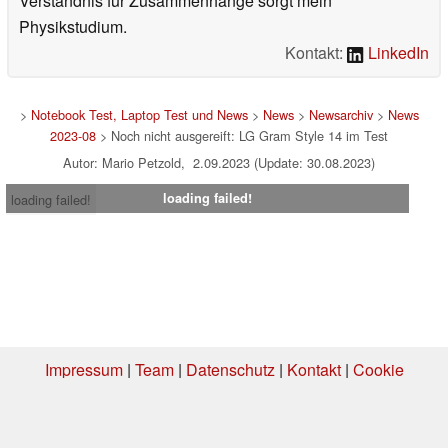
Verständnis für Zusammenhänge sorgt mein
Physikstudium.
Kontakt:
LinkedIn
>
Notebook Test, Laptop Test und News
>
News
>
Newsarchiv
>
News
2023-08
> Noch nicht ausgereift: LG Gram Style 14 im Test
Autor: Mario Petzold, 2.09.2023 (Update: 30.08.2023)
loading failed!
loading failed!
Impressum
|
Team
|
Datenschutz
|
Kontakt
|
Cookie
Einstellungen
| 06.08.2026 04:14
* Beim Kauf über einen Affiliate-Link kann Notebookcheck eine Vergütung
erhalten. Vielen Dank für Ihre Unterstützung!.