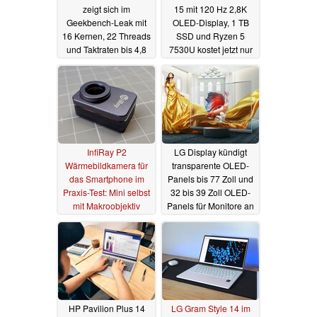
zeigt sich im
15 mit 120 Hz 2,8K
Geekbench-Leak mit
OLED-Display, 1 TB
16 Kernen, 22 Threads
SSD und Ryzen 5
und Taktraten bis 4,8
7530U kostet jetzt nur
GHz
799 Euro
06.09.2023
05.09.2023
InfiRay P2
LG Display kündigt
Wärmebildkamera für
transparente OLED-
das Smartphone im
Panels bis 77 Zoll und
Praxis-Test: Mini selbst
32 bis 39 Zoll OLED-
mit Makroobjektiv
Panels für Monitore an
05.09.2023
04.09.2023
HP Pavilion Plus 14
LG Gram Style 14 im