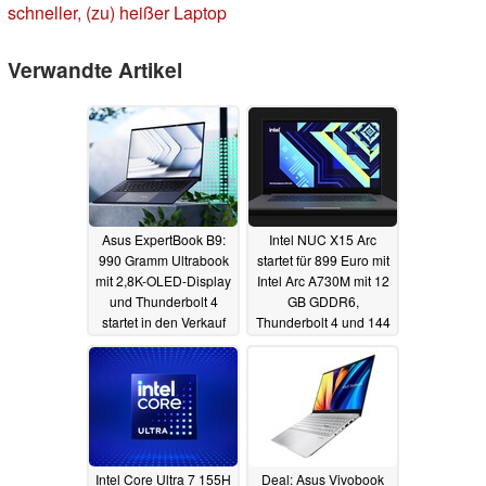
schneller, (zu) heißer Laptop
Verwandte Artikel
Asus ExpertBook B9:
Intel NUC X15 Arc
990 Gramm Ultrabook
startet für 899 Euro mit
mit 2,8K-OLED-Display
Intel Arc A730M mit 12
und Thunderbolt 4
GB GDDR6,
startet in den Verkauf
Thunderbolt 4 und 144
Hz Display
07.09.2023
07.09.2023
Intel Core Ultra 7 155H
Deal: Asus Vivobook