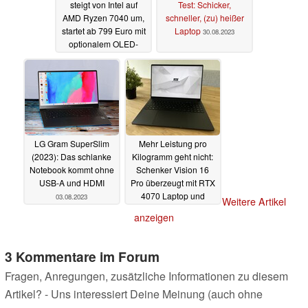
steigt von Intel auf
Test: Schicker,
AMD Ryzen 7040 um,
schneller, (zu) heißer
startet ab 799 Euro mit
Laptop
30.08.2023
optionalem OLED-
Display
31.08.2023
LG Gram SuperSlim
Mehr Leistung pro
(2023): Das schlanke
Kilogramm geht nicht:
Notebook kommt ohne
Schenker Vision 16
USB-A und HDMI
Pro überzeugt mit RTX
4070 Laptop und
03.08.2023
Weitere Artikel
Magnesiumgehäuse
anzeigen
21.07.2023
3 Kommentare im Forum
Fragen, Anregungen, zusätzliche Informationen zu diesem
Artikel? - Uns interessiert Deine Meinung (auch ohne