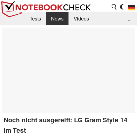
Tests
News
Videos
...
Benchmarks & Tech
Externe Tests
Kaufberatung
Deals
Suche
Jobs
Forum
Noch nicht ausgereift: LG Gram Style 14
im Test