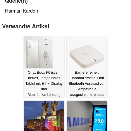
Quelle(n)
Harman Kardon
Verwandte Artikel
Onyx Boox P6 ist ein
Barrierefreiheit:
neues, kompakteres
Bahnhof erstmals mit
Tablet mit E Ink-Display
Bluetooth Auracast von
und
Ampetronic
Mobilfunkanbindung
ausgestattet
03.08.2025
09.10.2025