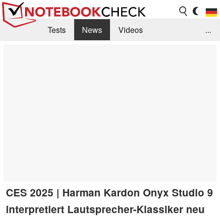
Tests
News
Videos
...
Benchmarks & Tech
Externe Tests
Kaufberatung
Deals
Suche
Jobs
Forum
CES 2025 | Harman Kardon Onyx Studio 9
interpretiert Lautsprecher-Klassiker neu