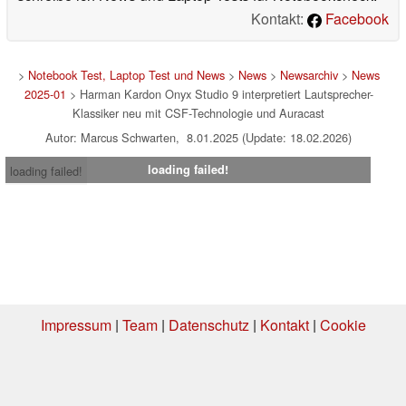
Kontakt:
Facebook
>
Notebook Test, Laptop Test und News
>
News
>
Newsarchiv
>
News
2025-01
> Harman Kardon Onyx Studio 9 interpretiert Lautsprecher-
Klassiker neu mit CSF-Technologie und Auracast
Autor: Marcus Schwarten, 8.01.2025 (Update: 18.02.2026)
loading failed!
loading failed!
Impressum
|
Team
|
Datenschutz
|
Kontakt
|
Cookie
Einstellungen
| 01.08.2026 09:25
* Beim Kauf über einen Affiliate-Link kann Notebookcheck eine Vergütung
erhalten. Vielen Dank für Ihre Unterstützung!.