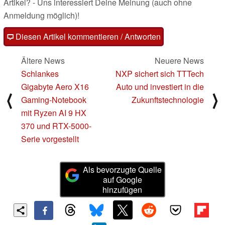
Artikel? - Uns interessiert Deine Meinung (auch ohne
Anmeldung möglich)!
Diesen Artikel kommentieren / Antworten
Ältere News
Neuere News
Schlankes
NXP sichert sich TTTech
Gigabyte Aero X16
Auto und investiert in die
⟨
⟩
Gaming-Notebook
Zukunftstechnologie
mit Ryzen AI 9 HX
370 und RTX-5000-
Serie vorgestellt
Als bevorzugte Quelle
auf Google
hinzufügen