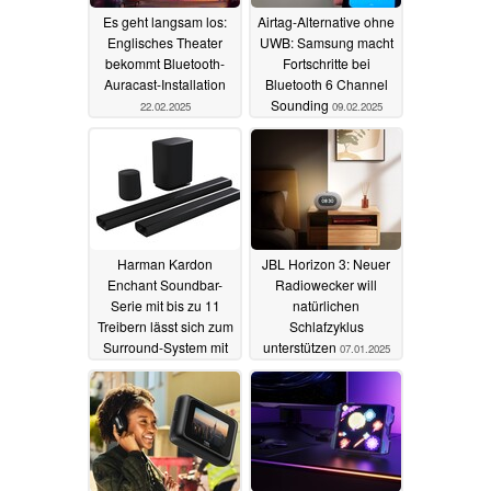
Es geht langsam los:
Airtag-Alternative ohne
Englisches Theater
UWB: Samsung macht
bekommt Bluetooth-
Fortschritte bei
Auracast-Installation
Bluetooth 6 Channel
Sounding
22.02.2025
09.02.2025
Harman Kardon
JBL Horizon 3: Neuer
Enchant Soundbar-
Radiowecker will
Serie mit bis zu 11
natürlichen
Treibern lässt sich zum
Schlafzyklus
Surround-System mit
unterstützen
07.01.2025
Subwoofer ausbauen
07.01.2025