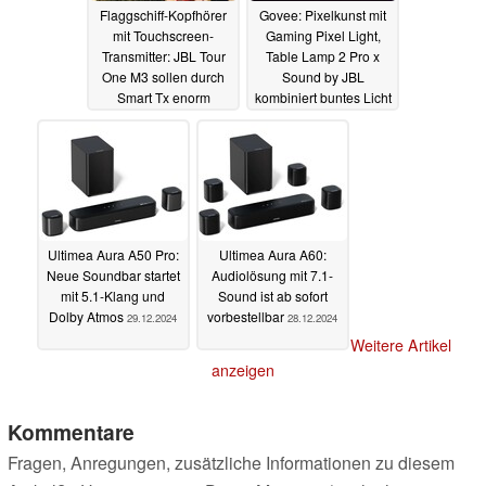
Flaggschiff-Kopfhörer
Govee: Pixelkunst mit
mit Touchscreen-
Gaming Pixel Light,
Transmitter: JBL Tour
Table Lamp 2 Pro x
One M3 sollen durch
Sound by JBL
Smart Tx enorm
kombiniert buntes Licht
flexibel sein
mit JBL-Sound
06.01.2025
06.01.2025
Ultimea Aura A50 Pro:
Ultimea Aura A60:
Neue Soundbar startet
Audiolösung mit 7.1-
mit 5.1-Klang und
Sound ist ab sofort
Dolby Atmos
vorbestellbar
29.12.2024
28.12.2024
Weitere Artikel
anzeigen
Kommentare
Fragen, Anregungen, zusätzliche Informationen zu diesem