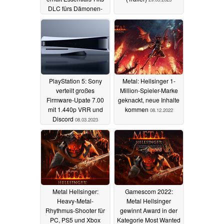
DLC fürs Dämonen-
Schnetzeln
31.05.2023
PlayStation 5: Sony
Metal: Hellsinger 1-
verteilt großes
Million-Spieler-Marke
Firmware-Upate 7.00
geknackt, neue Inhalte
mit 1.440p VRR und
kommen
08.12.2022
Discord
08.03.2023
Metal Hellsinger:
Gamescom 2022:
Heavy-Metal-
Metal Hellsinger
Rhythmus-Shooter für
gewinnt Award in der
PC, PS5 und Xbox
Kategorie Most Wanted