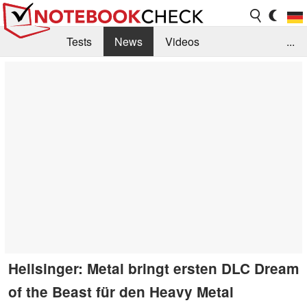
Tests
News
Videos
...
Benchmarks & Tech
Externe Tests
Kaufberatung
Deals
Suche
Jobs
Forum
Hellsinger: Metal bringt ersten DLC Dream
of the Beast für den Heavy Metal