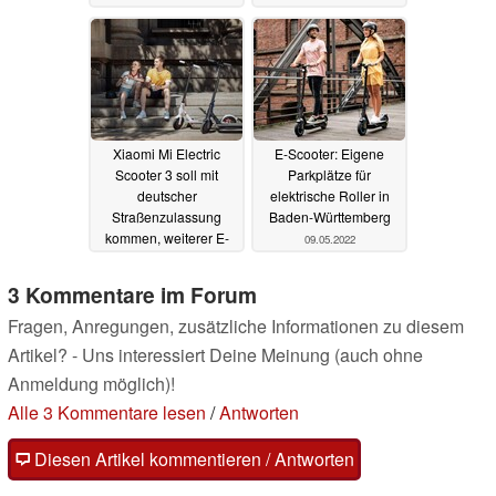
Reichweite ebenfalls
im Angebot
21.05.2022
Xiaomi Mi Electric
E-Scooter: Eigene
Scooter 3 soll mit
Parkplätze für
deutscher
elektrische Roller in
Straßenzulassung
Baden-Württemberg
kommen, weiterer E-
09.05.2022
Scooter steht in den
Startlöchern
11.05.2022
3 Kommentare im Forum
Fragen, Anregungen, zusätzliche Informationen zu diesem
Artikel? - Uns interessiert Deine Meinung (auch ohne
Anmeldung möglich)!
Alle 3 Kommentare lesen
/
Antworten
Diesen Artikel kommentieren / Antworten