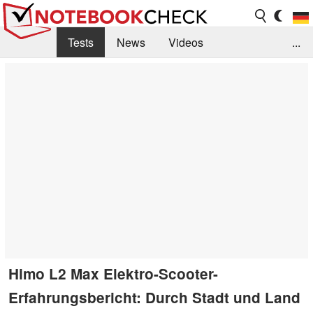
Tests
News
Videos
...
Benchmarks & Tech
Externe Tests
Kaufberatung
Deals
Suche
Jobs
Forum
Himo L2 Max Elektro-Scooter-
Erfahrungsbericht: Durch Stadt und Land