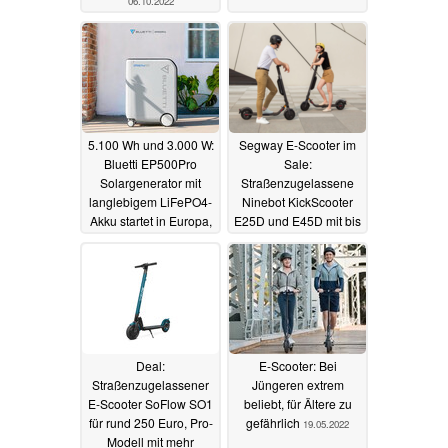
06.10.2022
5.100 Wh und 3.000 W:
Segway E-Scooter im
Bluetti EP500Pro
Sale:
Solargenerator mit
Straßenzugelassene
langlebigem LiFePO4-
Ninebot KickScooter
Akku startet in Europa,
E25D und E45D mit bis
EP500 reduziert
zu 45 km Reichweite
ab 399 Euro
05.06.2022
22.05.2022
Deal:
E-Scooter: Bei
Straßenzugelassener
Jüngeren extrem
E-Scooter SoFlow SO1
beliebt, für Ältere zu
für rund 250 Euro, Pro-
gefährlich
19.05.2022
Modell mit mehr