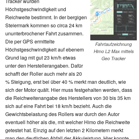
Tracker wurden
Höchstgeschwindigkeit und
Reichweite bestimmt. In der bergigen
Steiermark kommen so circa 24 km
ununterbrochener Fahrt zusammen.
Die per GPS ermittelte
Fahrtaufzeichnung
Höchstgeschwindigkeit auf ebenem
Himo L2 Max mittels
Grund lag mit gut 23 km/h etwas
Geo Tracker
unter den Herstellerangaben. Dafür
schafft der Roller auch mehr als 20
% Steigung, erst bei über 40 % merkt man deutlich, wie
sich der Motor quält. Hier muss festgehalten werden, dass
die Reichweitenangabe des Herstellers von 30 bis 35 km
sich auf eine Fahrt bei 18 km/h bezieht. Auch die
Gewichtsbelastung des Rollers war durch den Autor
eventuell höher als die, mit welcher Himo die Reichweite
getestet hat. Einzig auf den letzten 2 Kilometern merkt
man den deutlichen Abfall der Akkuleistung. Hier konnte