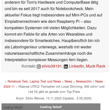
anderem für Tom's Hardware und ComputerBase tätig
und bin es seit 2017 auch für Notebookcheck. Mein
aktueller Fokus liegt insbesondere auf Mini-PCs und auf
Einplatinenrechnern wie dem Raspberry Pi – also
kompakten Systemen mit vielen Möglichkeiten. Dazu
kommt ein Faible für alle Arten von Wearables und
insbesondere für Smartwatches. Hauptberuflich bin ich
als Laboringenieur unterwegs, weshalb mir weder
naturwissenschaftliche Zusammenhänge noch die
Interpretation komplexer Messungen fern liegen.
Kontakt:
silvio39191
,
LinkedIn
,
Muck Rack
>
Notebook Test, Laptop Test und News
>
News
>
Newsarchiv
>
News
2023-11
> Hisense U7KQ: Fernseher mit Local Dimming, 900 cd/m² und
144 Hz gibt es gerade zum Top-Preis
Autor: Silvio Werner, 13.11.2023 (Update: 5.05.2025)
loading failed!
loading failed!