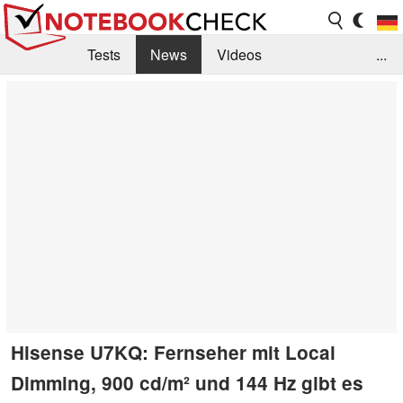
Tests
News
Videos
...
Benchmarks & Tech
Externe Tests
Kaufberatung
Deals
Suche
Jobs
Forum
Hisense U7KQ: Fernseher mit Local
Dimming, 900 cd/m² und 144 Hz gibt es