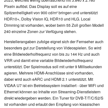
2023, welches wenig überraschend mit 3.840 x 2.160
Pixeln auflöst. Das Display soll es auf eine
Spitzenhelligkeit von 900 cd/m² bringen und unterstützt
HDR10+, Dolby Vision IQ, HDR10 und HLG. Local
Dimming ist vorhanden, wobei beim 55 Zoll großen Modell
240 einzelne Zonen zur Verfügung stehen.
Herstellerangaben zufolge eignet sich der Fernseher auch
besonders gut zur Darstellung von Videospielen. So wird
eine Bildwiederholfrequenz von bis zu 144 Hz und auch
VRR und damit eine variable Bildwiederholfrequenz
unterstützt. Der Spielmodus soll mit unter 9 Millisekunden
agieren. Mehrere HDMI-Anschlüsse sind vorhanden,
dabei wird auch eARC und HDMI 2.1 unterstützt. Mit
VIDAA U7 ist ein Betriebssystem installiert - über WiFi und
Ethernet können so Inhalte von Streaming-Dienstleistern
direkt wiedergeben werden. Ein Tuner für DVB-T/T/C/S2/S
ist vorhanden und erlaubt den Empfang von klassischen