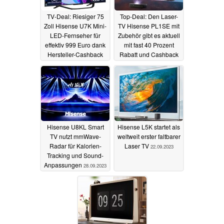
TV-Deal: Riesiger 75
Top-Deal: Den Laser-
Zoll Hisense U7K Mini-
TV Hisense PL1SE mit
LED-Fernseher für
Zubehör gibt es aktuell
effektiv 999 Euro dank
mit fast 40 Prozent
Hersteller-Cashback
Rabatt und Cashback
11.11.2023
13.10.2023
Hisense U8KL Smart
Hisense L5K startet als
TV nutzt mmWave-
weltweit erster faltbarer
Radar für Kalorien-
Laser TV
22.09.2023
Tracking und Sound-
Anpassungen
28.09.2023