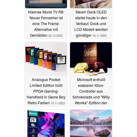
Hisense Mural TV R8:
Steam Deck OLED
Neuer Fernseher ist
startet heute in den
eine The Frame-
Verkauf, Dock und
Alternative mit
LCD-Modell werden
Gemälden
günstiger
02.12.2023
16.11.2023
Analogue Pocket
Microsoft enthüllt
Limited Edition hüllt
essbaren Xbox-
FPGA-Gaming-
Controller aus
Handheld in Game Boy
Schokolade und "Willy
Retro-Farben
Wonka"-Edition der
15.11.2023
Xbox Series X
13.11.2023