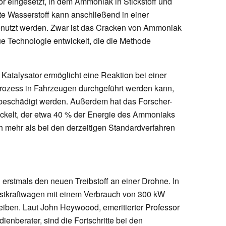
r eingesetzt, in dem Ammoniak in Stickstoff und
rte Wasserstoff kann anschließend in einer
enutzt werden. Zwar ist das Cracken von Ammoniak
ue Technologie entwickelt, die die Methode
atalysator ermöglicht eine Reaktion bei einer
Prozess in Fahrzeugen durchgeführt werden kann,
eschädigt werden. Außerdem hat das Forscher-
ickelt, der etwa 40 % der Energie des Ammoniaks
 mehr als bei den derzeitigen Standardverfahren
erstmals den neuen Treibstoff an einer Drohne. In
astkraftwagen mit einem Verbrauch von 300 kW
reiben. Laut John Heywoood, emeritierter Professor
enberater, sind die Fortschritte bei den