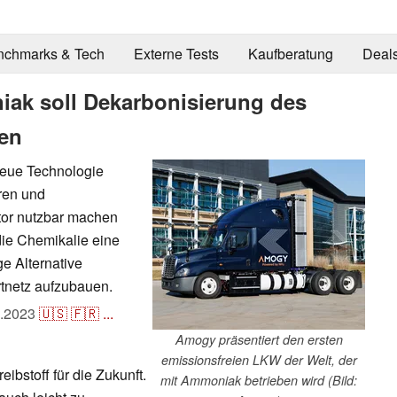
nchmarks & Tech
Externe Tests
Kaufberatung
Deal
iak soll Dekarbonisierung des
ben
neue Technologie
ren und
tor nutzbar machen
 die Chemikalie eine
e Alternative
rtnetz aufzubauen.
.2023
🇺🇸
🇫🇷
...
Amogy präsentiert den ersten
emissionsfreien LKW der Welt, der
ibstoff für die Zukunft.
mit Ammoniak betrieben wird (Bild: