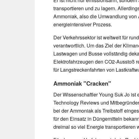
Er ist nicht nur emissionsarm, sondern 
transportieren und zu lagern. Allerding
Ammoniak, also die Umwandlung von Am
energieintensiver Prozess.
Der Verkehrssektor ist weltweit für r
verantwortlich. Um das Ziel der Kliman
Lastwagen und Busse vollständig dekar
Elektrofahrzeugen den CO2-Ausstoß re
für Langstreckenfahrten von Lastkraft
Ammoniak "Cracken"
Der Wissenschaftler Young Suk Jo ist 
Technology Reviews und Mitbegründer
bei der Ammoniak als Treibstoff einges
für den Einsatz in Düngemitteln bekann
dreimal so viel Energie transportieren 