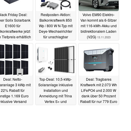
lack Friday Deal:
Restposten-Aktion:
Volvo EM90 Elektro-
er Solix Solarbank
Balkonkraftwerk 850
Van kommt als 6-Sitzer
E1600 für
Wp / 800 W N-Typ mit
mit 116-kWh-Akku und
konkraftwerke jetzt
Deye-Wechselrichter
bidirektionalem Laden
 Tiefpreis erhältlich
für unschlagbar
(V2G)
13.11.2023
günstige 246 Euro
15.11.2023
14.11.2023
Deal: Netto-
Top-Deal: 10,5-kWp-
Deal: Tragbares
aranlage 3 kWp mit
Solaranlage inklusive
Kraftwerk mit 2.073 Wh
22% Rabatt für
Installation und
LiFePO4 und 2.000 W
nstige 1.169 Euro
Anmeldung mit Trina
dank über 50 Prozent
inklusive Versand
Vertex S+ und
Rabatt für nur 779 Euro
Sungrow SG10.0RT
(Ad)
12.11.2023
12.11.2023
zum Aktionspreis von
nur 11.759 Euro, lokal
12.11.2023