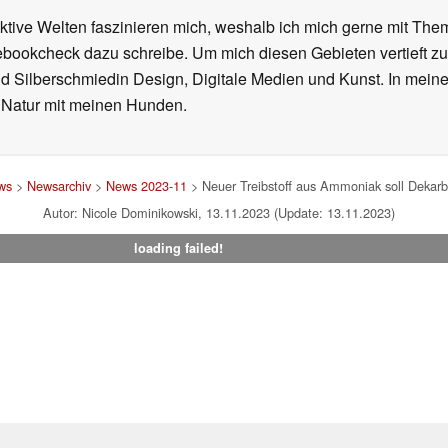
iktive Welten faszinieren mich, weshalb ich mich gerne mit T
ebookcheck dazu schreibe. Um mich diesen Gebieten vertieft zu
nd Silberschmiedin Design, Digitale Medien und Kunst. In mein
er Natur mit meinen Hunden.
ws
>
Newsarchiv
>
News 2023-11
> Neuer Treibstoff aus Ammoniak soll Dekarbo
Autor: Nicole Dominikowski, 13.11.2023 (Update: 13.11.2023)
loading failed!
um
|
Team
|
Datenschutz
|
Kontakt
|
Cookie Einstellungen
| 05.08