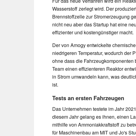
Für das neue Verfahren wird ein Reakto
Wasserstoff zerlegt wird. Der produzie
Brennstoffzelle zur Stromerzeugung g
nicht neu aber das Startup hat eine ne
effizienter und kostengünstiger macht.
Der von Amogy entwickelte chemische K
niedrigeren Temperatur, wodurch der 
ohne dass die Fahrzeugkomponenten b
Team einen effizienteren Reaktor entw
in Strom umwandeln kann, was deutlich
ist.
Tests an ersten Fahrzeugen
Das Unternehmen testete im Jahr 2021 
diesem Jahr gelang es ihnen, einen L
mithilfe von Ammoniakkraftstoff zu bet
für Maschinenbau am MIT und Jo's Studi