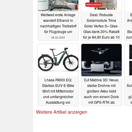
Weltweit erste Anlage
Deal: Robuste
B
wandelt Ethanol in
Solarmodule Trina
Ank
nachhaltigen Treibstoff
Solar Vertex S+ Glas-
für Flugzeuge um
Glas dank 20% Rabatt
Bal
für je 84,90 Euro ab 10
zum
08.02.2024
Stück
16.11.2023
Lhasa R800i EQ:
DJI Matrice 3D: Neue,
Starkes SUV-E-Bike
starke Drohne mit
Sol
fährt mit Mittelmotor
großem Akku hebt
und umfangreicher
auch von einem Dock
gü
Ausstattung vor
mit GPS-RTK ab
12.11.2023
12.11.2023
Weitere Artikel anzeigen