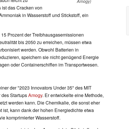
auch leicht zu
Amogy)
s ist das Cracken von
moniak in Wasserstoff und Stickstoff, ein
und 15 Prozent der Treibhausgasemissionen
eutralität bis 2050 zu erreichen, müssen etwa
bonisiert werden. Obwohl Batterien in
duzieren, speichern sie nicht genügend Energie
wagen oder Containerschiffen im Transportwesen.
einer der "2023 Innovators Under 35" des MIT
 des Startups
Amogy
. Er entwickelte eine Methode,
etzt werden kann. Die Chemikalie, die sonst eher
t ist, kann dank der hohen Energiedichte etwa
wie komprimierter Wasserstoff.