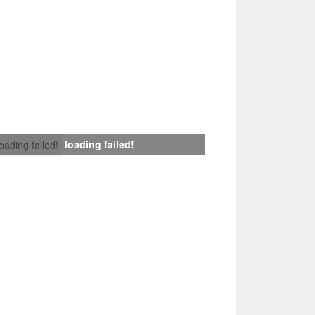
loading failed!
loading failed!