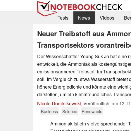
Tests
News
Videos
Be
Neuer Treibstoff aus Ammon
Transportsektors vorantrei
Der Wissenschaftler Young Suk Jo hat eine 
entwickelt, die Ammoniak als kostengünstige
emissionsärmeren Treibstoff im Transportsek
soll. Im Vergleich zu etwa Wasserstoff bietet
höhere Energiedichte und könnte eine wichtig
darstellen, um ein klimafreundliches Transpo
Nicole Dominikowski
,
Veröffentlicht am
13.11
Business
Science
Renewable
Ammoniak ist ein vielversprechender Tre