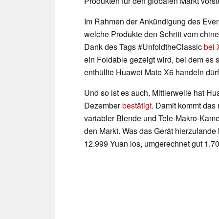
Produkten für den globalen Markt vorst
Im Rahmen der Ankündigung des Events
welche Produkte den Schritt vom chin
Dank des Tags #UnfoldtheClassic
bei 
ein Foldable gezeigt wird, bei dem es 
enthüllte Huawei Mate X6 handeln dürf
Und so ist es auch. Mittlerweile hat H
Dezember
bestätigt
. Damit kommt das 
variabler Blende und Tele-Makro-Kame
den Markt. Was das Gerät hierzulande k
12.999 Yuan los, umgerechnet gut 1.70