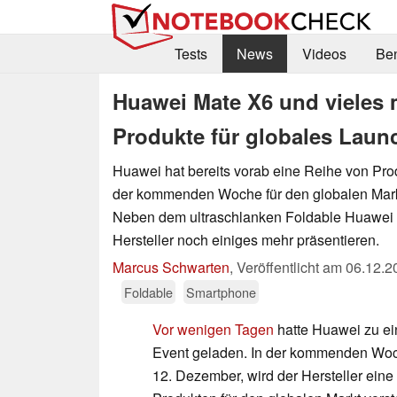
Tests
News
Videos
Be
Huawei Mate X6 und vieles m
Produkte für globales La
Huawei hat bereits vorab eine Reihe von Produ
der kommenden Woche für den globalen Markt
Neben dem ultraschlanken Foldable Huawei 
Hersteller noch einiges mehr präsentieren.
Marcus Schwarten
,
Veröffentlicht am
06.12.2
Foldable
Smartphone
Vor wenigen Tagen
hatte Huawei zu e
Event geladen. In der kommenden Wo
12. Dezember, wird der Hersteller ein