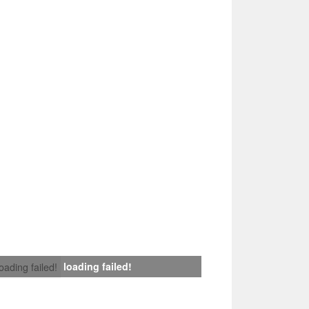
loading failed!
loading failed!