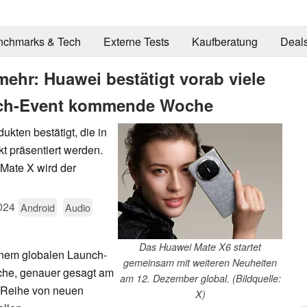
nchmarks & Tech
Externe Tests
Kaufberatung
Deal
ehr: Huawei bestätigt vorab viele
unch-Event kommende Woche
kten bestätigt, die in
 präsentiert werden.
Mate X wird der
024
Android
Audio
Das Huawei Mate X6 startet
inem globalen Launch-
gemeinsam mit weiteren Neuheiten
che, genauer gesagt am
am 12. Dezember global. (Bildquelle:
e Reihe von neuen
X)