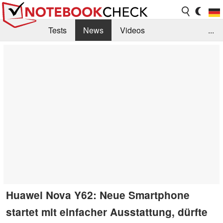
Tests
News
Videos
...
Benchmarks & Tech
Externe Tests
Kaufberatung
Deals
Suche
Jobs
Forum
Huawei Nova Y62: Neue Smartphone
startet mit einfacher Ausstattung, dürfte