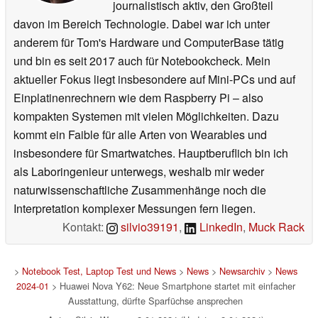
journalistisch aktiv, den Großteil
davon im Bereich Technologie. Dabei war ich unter
anderem für Tom's Hardware und ComputerBase tätig
und bin es seit 2017 auch für Notebookcheck. Mein
aktueller Fokus liegt insbesondere auf Mini-PCs und auf
Einplatinenrechnern wie dem Raspberry Pi – also
kompakten Systemen mit vielen Möglichkeiten. Dazu
kommt ein Faible für alle Arten von Wearables und
insbesondere für Smartwatches. Hauptberuflich bin ich
als Laboringenieur unterwegs, weshalb mir weder
naturwissenschaftliche Zusammenhänge noch die
Interpretation komplexer Messungen fern liegen.
Kontakt:
silvio39191
,
LinkedIn
,
Muck Rack
>
Notebook Test, Laptop Test und News
>
News
>
Newsarchiv
>
News
2024-01
> Huawei Nova Y62: Neue Smartphone startet mit einfacher
Ausstattung, dürfte Sparfüchse ansprechen