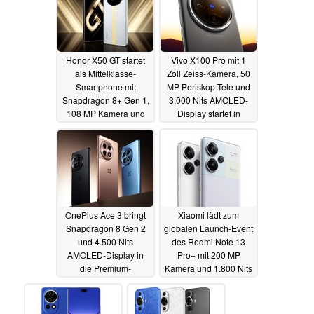
Honor X50 GT startet
Vivo X100 Pro mit 1
als Mittelklasse-
Zoll Zeiss-Kamera, 50
Smartphone mit
MP Periskop-Tele und
Snapdragon 8+ Gen 1,
3.000 Nits AMOLED-
108 MP Kamera und
Display startet in
5.800 mAh Akku
Europa
04.01.2024
04.01.2024
OnePlus Ace 3 bringt
Xiaomi lädt zum
Snapdragon 8 Gen 2
globalen Launch-Event
und 4.500 Nits
des Redmi Note 13
AMOLED-Display in
Pro+ mit 200 MP
die Premium-
Kamera und 1.800 Nits
Mittelklasse
AMOLED
04.01.2024
03.01.2024