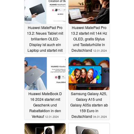
Huawei MatePad Pro
Huawei MatePad Pro
13.2: Neues Tablet mit
13.2 startet mit 144 Hz
brillantem OLED-
OLED, gratis Stylus
Display ist auch ein
und Tastaturhülle in
Laptop und startet mit
Deutschland
12.01.2024
Geschenken (Ad)
18.01.2024
Huawei MateBook D
Samsung Galaxy A25,
16 2024 startet mit
Galaxy A15 und
Geschenk und
Galaxy A05s starten ab
Rabattaktion in den
159 Euro in
Verkauf
Deutschland
12.01.2024
04.01.2024