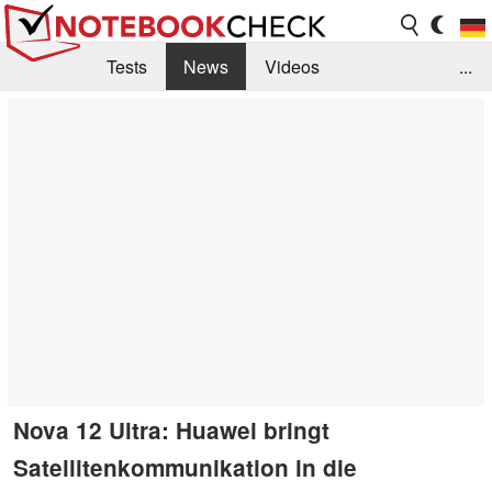
Tests
News
Videos
...
Benchmarks & Tech
Externe Tests
Kaufberatung
Deals
Suche
Jobs
Forum
Nova 12 Ultra: Huawei bringt
Satellitenkommunikation in die