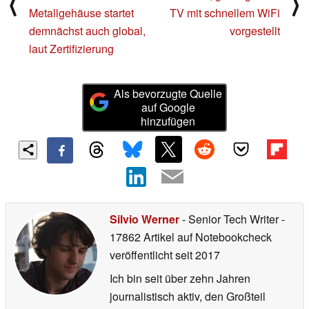
⟨
⟩
Metallgehäuse startet
TV mit schnellem WiFi
demnächst auch global,
vorgestellt
laut Zertifizierung
Als bevorzugte Quelle
auf Google
hinzufügen
Silvio Werner
- Senior Tech Writer
-
17862 Artikel auf Notebookcheck
veröffentlicht
seit 2017
Ich bin seit über zehn Jahren
journalistisch aktiv, den Großteil