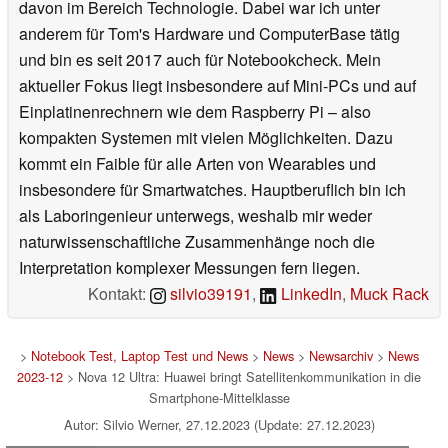
davon im Bereich Technologie. Dabei war ich unter
anderem für Tom's Hardware und ComputerBase tätig
und bin es seit 2017 auch für Notebookcheck. Mein
aktueller Fokus liegt insbesondere auf Mini-PCs und auf
Einplatinenrechnern wie dem Raspberry Pi – also
kompakten Systemen mit vielen Möglichkeiten. Dazu
kommt ein Faible für alle Arten von Wearables und
insbesondere für Smartwatches. Hauptberuflich bin ich
als Laboringenieur unterwegs, weshalb mir weder
naturwissenschaftliche Zusammenhänge noch die
Interpretation komplexer Messungen fern liegen.
Kontakt:
silvio39191
,
LinkedIn
,
Muck Rack
>
Notebook Test, Laptop Test und News
>
News
>
Newsarchiv
>
News
2023-12
> Nova 12 Ultra: Huawei bringt Satellitenkommunikation in die
Smartphone-Mittelklasse
Autor: Silvio Werner, 27.12.2023 (Update: 27.12.2023)