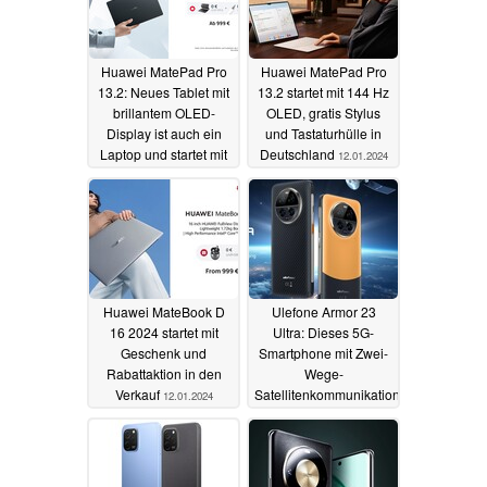
Huawei MatePad Pro
Huawei MatePad Pro
13.2: Neues Tablet mit
13.2 startet mit 144 Hz
brillantem OLED-
OLED, gratis Stylus
Display ist auch ein
und Tastaturhülle in
Laptop und startet mit
Deutschland
12.01.2024
Geschenken (Ad)
18.01.2024
Huawei MateBook D
Ulefone Armor 23
16 2024 startet mit
Ultra: Dieses 5G-
Geschenk und
Smartphone mit Zwei-
Rabattaktion in den
Wege-
Verkauf
Satellitenkommunikation
12.01.2024
wie das iPhone kostet
nur 456 Euro
08.01.2024