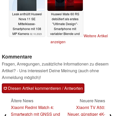
Leak enthüllt Huawei
Huawei Mate 60 RS
Nova 11 SE
debütiert als erstes
Mittelklasse-
"Ultimate Design"-
Smartphone mit 108
Smartphone mit
MP Kamera
variabler Blende und
02.10.2023
Weitere Artikel
Keramik-Gehäuse
anzeigen
25.09.2023
Kommentare
Fragen, Anregungen, zusätzliche Informationen zu diesem
Artikel? - Uns interessiert Deine Meinung (auch ohne
Anmeldung möglich)!
Diesen Artikel kommentieren / Antworten
Ältere News
Neuere News
Xiaomi Redmi Watch 4:
Xiaomi TV A50:
Smartwatch mit GNSS und
Neuer, günstiger 4K-