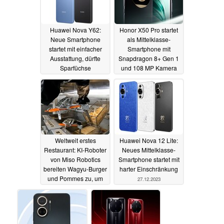
Huawei Nova Y62:
Honor X50 Pro startet
Neue Smartphone
als Mittelklasse-
startet mit einfacher
Smartphone mit
Ausstattung, dürfte
Snapdragon 8+ Gen 1
Sparfüchse
und 108 MP Kamera
ansprechen
02.01.2024
01.01.2024
Weltweit erstes
Huawei Nova 12 Lite:
Restaurant: KI-Roboter
Neues Mittelklasse-
von Miso Robotics
Smartphone startet mit
bereiten Wagyu-Burger
harter Einschränkung
und Pommes zu, um
27.12.2023
Lohnkosten zu senken
27.12.2023