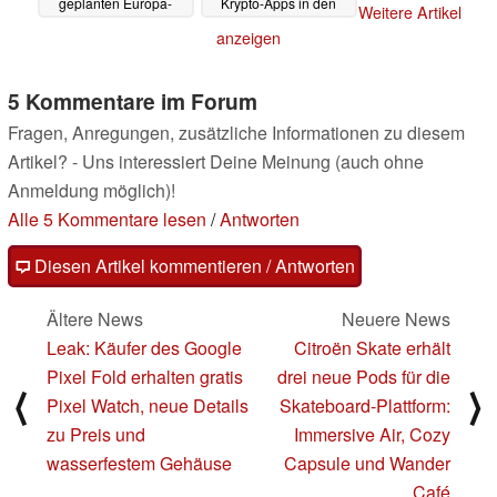
geplanten Europa-
Krypto-Apps in den
Weitere Artikel
Launch
Verkauf
19.04.2023
18.04.2023
anzeigen
5 Kommentare im Forum
Fragen, Anregungen, zusätzliche Informationen zu diesem
Artikel? - Uns interessiert Deine Meinung (auch ohne
Anmeldung möglich)!
Alle 5 Kommentare lesen
/
Antworten
Diesen Artikel kommentieren / Antworten
Ältere News
Neuere News
Leak: Käufer des Google
Citroën Skate erhält
Pixel Fold erhalten gratis
drei neue Pods für die
⟨
⟩
Pixel Watch, neue Details
Skateboard-Plattform:
zu Preis und
Immersive Air, Cozy
wasserfestem Gehäuse
Capsule und Wander
Café