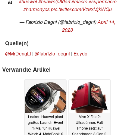
#huawei
#huaweip60art
#macro
#supermacro
#harmonyos
pic.twitter.com/Vz92MjkWQu
— Fabrizio Degni (@fabrizio_degni)
April 14,
2023
Quelle(n)
@MrDengLi
|
@fabrizio_degni
|
Eoydo
Verwandte Artikel
Leaker: Huawei plant
Vivo X Fold2:
großes Launch-Event
Ultradünnes Falt-
im Mai für Huawei
Phone setzt auf
Watch 4, MateBook X
Snapdragon 8 Gen 2,