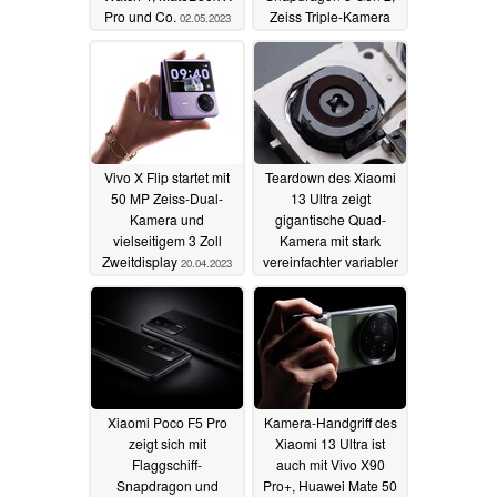
Pro und Co.
Zeiss Triple-Kamera
02.05.2023
und Dual-
Fingerabdrucksensor
20.04.2023
Vivo X Flip startet mit
Teardown des Xiaomi
50 MP Zeiss-Dual-
13 Ultra zeigt
Kamera und
gigantische Quad-
vielseitigem 3 Zoll
Kamera mit stark
Zweitdisplay
vereinfachter variabler
20.04.2023
Blende
20.04.2023
Xiaomi Poco F5 Pro
Kamera-Handgriff des
zeigt sich mit
Xiaomi 13 Ultra ist
Flaggschiff-
auch mit Vivo X90
Snapdragon und
Pro+, Huawei Mate 50