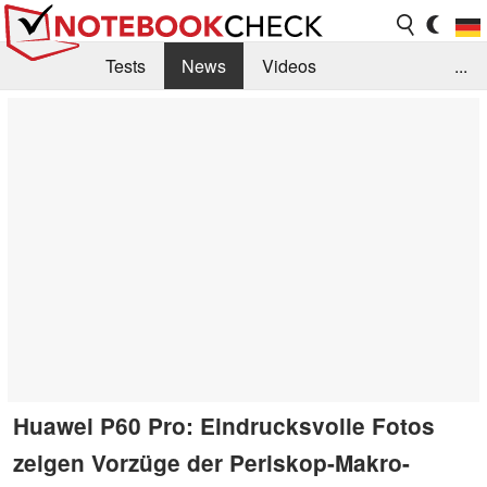
Tests
News
Videos
...
Benchmarks & Tech
Externe Tests
Kaufberatung
Deals
Suche
Jobs
Forum
Huawei P60 Pro: Eindrucksvolle Fotos
zeigen Vorzüge der Periskop-Makro-