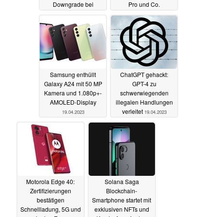
Downgrade bei
Pro und Co.
Geekbench
kompatibel
19.04.2023
19.04.2023
Samsung enthüllt
ChatGPT gehackt:
Galaxy A24 mit 50 MP
GPT-4 zu
Kamera und 1.080p+-
schwerwiegenden
AMOLED-Display
illegalen Handlungen
verleitet
19.04.2023
19.04.2023
Motorola Edge 40:
Solana Saga
Zertifizierungen
Blockchain-
bestätigen
Smartphone startet mit
Schnellladung, 5G und
exklusiven NFTs und