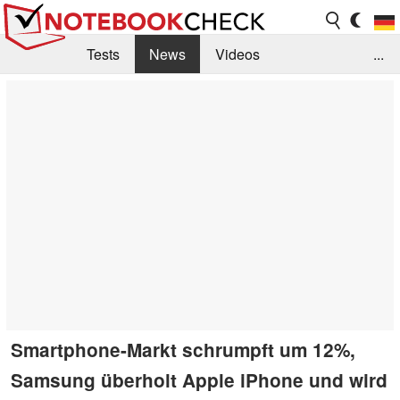
Tests
News
Videos
...
Benchmarks & Tech
Externe Tests
Kaufberatung
Deals
Suche
Jobs
Forum
Smartphone-Markt schrumpft um 12%,
Samsung überholt Apple iPhone und wird