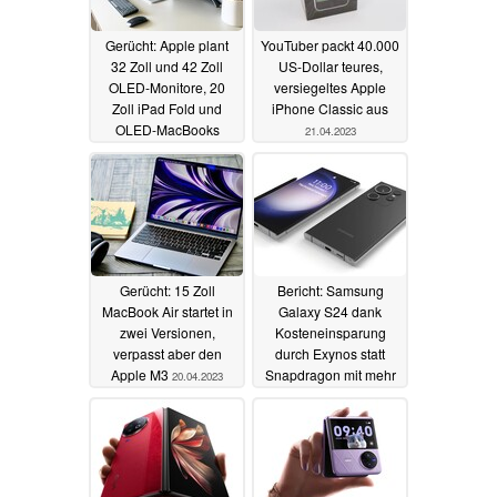
Gerücht: Apple plant
YouTuber packt 40.000
32 Zoll und 42 Zoll
US-Dollar teures,
OLED-Monitore, 20
versiegeltes Apple
Zoll iPad Fold und
iPhone Classic aus
OLED-MacBooks
21.04.2023
24.04.2023
Gerücht: 15 Zoll
Bericht: Samsung
MacBook Air startet in
Galaxy S24 dank
zwei Versionen,
Kosteneinsparung
verpasst aber den
durch Exynos statt
Apple M3
Snapdragon mit mehr
20.04.2023
RAM und Speicher
20.04.2023