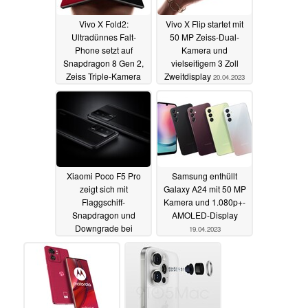
Vivo X Fold2:
Vivo X Flip startet mit
Ultradünnes Falt-
50 MP Zeiss-Dual-
Phone setzt auf
Kamera und
Snapdragon 8 Gen 2,
vielseitigem 3 Zoll
Zeiss Triple-Kamera
Zweitdisplay
20.04.2023
und Dual-
Fingerabdrucksensor
20.04.2023
Xiaomi Poco F5 Pro
Samsung enthüllt
zeigt sich mit
Galaxy A24 mit 50 MP
Flaggschiff-
Kamera und 1.080p+-
Snapdragon und
AMOLED-Display
Downgrade bei
19.04.2023
Geekbench
19.04.2023