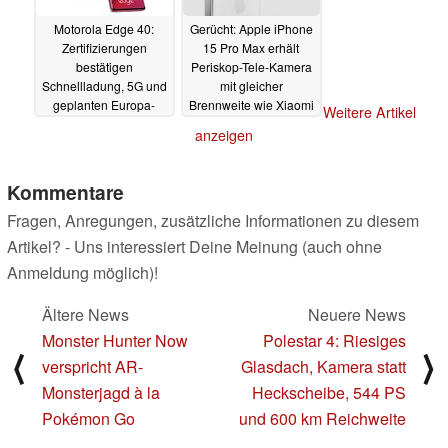
Motorola Edge 40:
Gerücht: Apple iPhone
Zertifizierungen
15 Pro Max erhält
bestätigen
Periskop-Tele-Kamera
Schnellladung, 5G und
mit gleicher
geplanten Europa-
Brennweite wie Xiaomi
Weitere Artikel
Launch
13 Ultra
19.04.2023
19.04.2023
anzeigen
Kommentare
Fragen, Anregungen, zusätzliche Informationen zu diesem
Artikel? - Uns interessiert Deine Meinung (auch ohne
Anmeldung möglich)!
Ältere News
Neuere News
Monster Hunter Now
Polestar 4: Riesiges
⟨
⟩
verspricht AR-
Glasdach, Kamera statt
Monsterjagd à la
Heckscheibe, 544 PS
Pokémon Go
und 600 km Reichweite