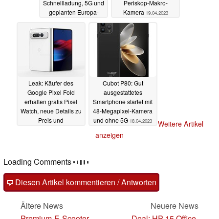
Schnellladung, 5G und
Periskop-Makro-
geplanten Europa-
Kamera
19.04.2023
Launch
19.04.2023
Leak: Käufer des
Cubot P80: Gut
Google Pixel Fold
ausgestattetes
erhalten gratis Pixel
Smartphone startet mit
Watch, neue Details zu
48-Megapixel-Kamera
Preis und
und ohne 5G
18.04.2023
Weitere Artikel
wasserfestem
anzeigen
Gehäuse
19.04.2023
Loading Comments
Diesen Artikel kommentieren / Antworten
Ältere News
Neuere News
Premium-E-Scooter
Deal: HP 15 Office-