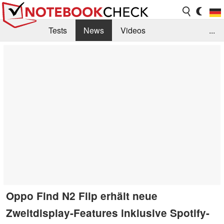
Tests
News
Videos
...
Benchmarks & Tech
Externe Tests
Kaufberatung
Deals
Suche
Jobs
Forum
Oppo Find N2 Flip erhält neue
Zweitdisplay-Features inklusive Spotify-