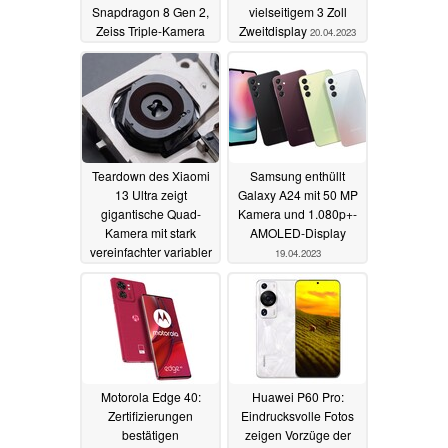
Snapdragon 8 Gen 2,
vielseitigem 3 Zoll
Zeiss Triple-Kamera
Zweitdisplay
20.04.2023
und Dual-
Fingerabdrucksensor
20.04.2023
Teardown des Xiaomi
Samsung enthüllt
13 Ultra zeigt
Galaxy A24 mit 50 MP
gigantische Quad-
Kamera und 1.080p+-
Kamera mit stark
AMOLED-Display
vereinfachter variabler
19.04.2023
Blende
20.04.2023
Motorola Edge 40:
Huawei P60 Pro:
Zertifizierungen
Eindrucksvolle Fotos
bestätigen
zeigen Vorzüge der