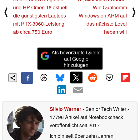
und HP Omen 16 aktuell
Wie Qualcomm
⟨
⟩
die günstigsten Laptops
Windows on ARM auf
mit RTX-3060-Leistung
das nächste Level
ab circa 750 Euro
heben will
Als bevorzugte Quelle
auf Google
hinzufügen
Silvio Werner
- Senior Tech Writer
-
17796 Artikel auf Notebookcheck
veröffentlicht
seit 2017
Ich bin seit über zehn Jahren