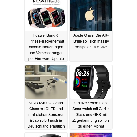
23.03.2023
Huawei Band 6:
Apple Glass: Die AR-
Fitness-Tracker erhält
Brille soll sich massiv
diverse Neuerungen
verspäten
08.11.2022
und Verbesserungen
per Firmware-Update
17.11.2022
Vuzix M400C: Smart
Zeblaze Swim: Diese
Glass mit OLED und
Smartwatch mit Gorilla
zahlreichen Sensoren
Glass und GPS mit
ist ab sofort auch in
Zugerkennung soll bis
Deutschland erhältlich
zu einen Monat
durchhalten
07.11.2022
08.09.2022