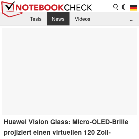
Tests
News
Videos
...
Benchmarks & Tech
Externe Tests
Kaufberatung
Deals
Suche
Jobs
Forum
Huawei Vision Glass: Micro-OLED-Brille
projiziert einen virtuellen 120 Zoll-