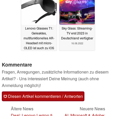
Lenovo Glasses T1:
Sky Glass: Streaming-
Geleaktes,
TV erst 2023 in
multifunktionelles AR-
Deutschland verfügbar
Headset mit micro-
16.08.2022
OLED ist auch zu iOS
kompatibel
29.08.2022
Kommentare
Fragen, Anregungen, zusätzliche Informationen zu diesem
Artikel? - Uns interessiert Deine Meinung (auch ohne
Anmeldung möglich)!
Diesen Artikel kommentieren / Antworten
Ältere News
Neuere News
Deal: Lenovo Legion 5
AI, Microsoft & Adobe: