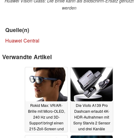
Huawei Vision Glass: Die Brille kann als Bildschirm-Ersatz genutzt
werden
Quelle(n)
Huawei Central
Verwandte Artikel
Rokid Max: VR/AR-
Die Viofo A139 Pro
Brille mit Micro-OLED,
Dashcam erlaubt 4K-
240 Hz und 3D-
HDR-Aufnahmen mit
Support bringt einen
Sony Starvis 2 Sensor
215-Zoll-Screen und
und drei Kanäle
kostet nur 440 Dollar
21.11.2022