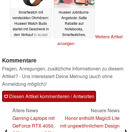
Smartwatch mit
Huawei Jubiläums-
versteckten Ohrhörern:
Angebote: Satte
Huawei Watch Buds
Rabatte auf
startet mit Geschenk in
Notebooks,
den Verkauf
Smartwatches,
01.03.2023
Weitere Artikel
Ohrhörer und mehr
anzeigen
(Ad)
01.03.2023
Kommentare
Fragen, Anregungen, zusätzliche Informationen zu diesem
Artikel? - Uns interessiert Deine Meinung (auch ohne
Anmeldung möglich)!
Diesen Artikel kommentieren / Antworten
Ältere News
Neuere News
Gaming-Laptops mit
Honor enthüllt Magic5 Lite
GeForce RTX 4050,
mit ungewöhnlichem Design