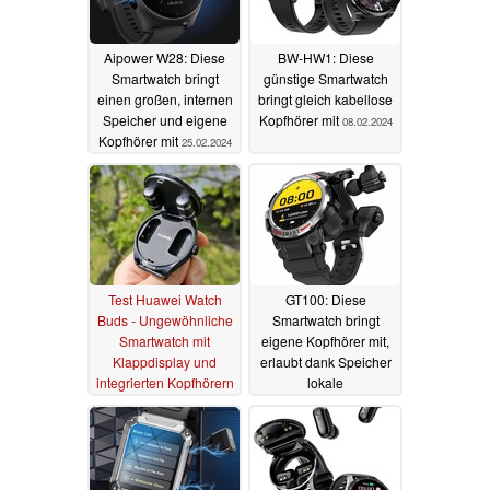
Aipower W28: Diese
BW-HW1: Diese
Smartwatch bringt
günstige Smartwatch
einen großen, internen
bringt gleich kabellose
Speicher und eigene
Kopfhörer mit
08.02.2024
Kopfhörer mit
25.02.2024
Test Huawei Watch
GT100: Diese
Buds - Ungewöhnliche
Smartwatch bringt
Smartwatch mit
eigene Kopfhörer mit,
Klappdisplay und
erlaubt dank Speicher
integrierten Kopfhörern
lokale
Musikwiedergabe
05.05.2023
01.05.2023