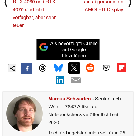
⟨
⟩
RTX 4060 und RTX
und abgerundetem
4070 sind jetzt
AMOLED-Display
verfügbar, aber sehr
teuer
Als bevorzugte Quelle
auf Google
hinzufügen
Marcus Schwarten
- Senior Tech
Writer
- 7642 Artikel auf
Notebookcheck veröffentlicht
seit
2020
Technik begeistert mich seit rund 25