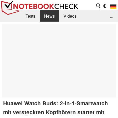
Tests
News
Videos
...
Benchmarks & Tech
Externe Tests
Kaufberatung
Deals
Suche
Jobs
Forum
Huawei Watch Buds: 2-in-1-Smartwatch
mit versteckten Kopfhörern startet mit