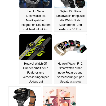
Lemfo: Neue
Gejian X7: Diese
Smartwatch mit
Smartwatch bringt wie
Musikspeicher,
die Watch Buds
integrierten Kopfhörern
Kopfhörer mit und
und Telefonfunktion
kostet nur 50 Euro
startet für nur 55 Euro
03.04.2023
15.04.2023
Huawei Watch GT
Huawei Watch Fit 2:
Runner erhält neue
Smartwatch erhält
Features und
neue Features und
Verbesserungen per
Verbesserungen per
Update auf
Update
05.03.2023
HarmonyOS 3
06.03.2023