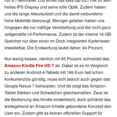
nur 8.7 Millimeter. Lob erntet das IdeaTab S2110A für sein
helles IPS-Display und seine tolle Optik. Zudem haben
uns die lange Akkulaufzeit und die damit verbundene
hohe Mobilität überzeugt. Weniger gefallen haben uns
hingegen die nur mäßige Verarbeitung und die nicht ganz
zeitgemäße UI-Performance. Zudem ist der interne 16-GB-
Speicher nur über einen im Dock integrierten Kartenleser
erweiterbar. Die Endwertung lautet daher: 84 Prozent.
Nur wenig besser, nämlich mit 85 Prozent, schneidet das
Amazon Kindle Fire HD 7
ab. Dabei ist es im Vergleich
zu anderen Android-4-Tablets mit 199 Euro fast schon
konkurrenzlos günstig, muss sich jedoch auch gegen das
Google Nexus 7 behaupten. Und da zeigt das Amazon-
Tablet Stärken und Schwächen gleichermaßen. Zwar ist
die Bedienung des Kindle kinderleicht, doch schränkt das
weitegehend an Amazon-Inhalte gebundene Konzept den
User ein. Zudem gibt es keinen offiziellen Support für