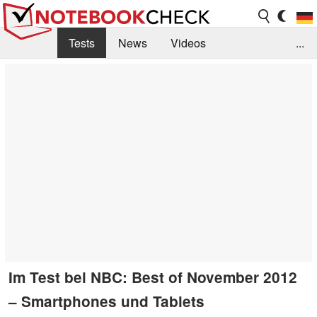
Tests
News
Videos
...
Benchmarks & Tech
Externe Tests
Kaufberatung
Deals
Suche
Jobs
Forum
Im Test bei NBC: Best of November 2012
– Smartphones und Tablets