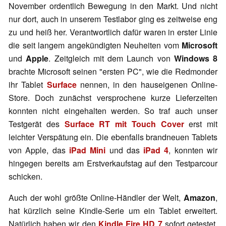
November ordentlich Bewegung in den Markt. Und nicht
nur dort, auch in unserem Testlabor ging es zeitweise eng
zu und heiß her. Verantwortlich dafür waren in erster Linie
die seit langem angekündigten Neuheiten vom
Microsoft
und
Apple
. Zeitgleich mit dem Launch von
Windows 8
brachte Microsoft seinen "ersten PC", wie die Redmonder
ihr Tablet
Surface
nennen, in den hauseigenen Online-
Store. Doch zunächst versprochene kurze Lieferzeiten
konnten nicht eingehalten werden. So traf auch unser
Testgerät des
Surface RT mit Touch Cover
erst mit
leichter Verspätung ein. Die ebenfalls brandneuen Tablets
von Apple, das
iPad Mini
und das
iPad 4
, konnten wir
hingegen bereits am Erstverkaufstag auf den Testparcour
schicken.
Auch der wohl größte Online-Händler der Welt,
Amazon
,
hat kürzlich seine Kindle-Serie um ein Tablet erweitert.
Natürlich haben wir den
Kindle Fire HD 7
sofort getestet,