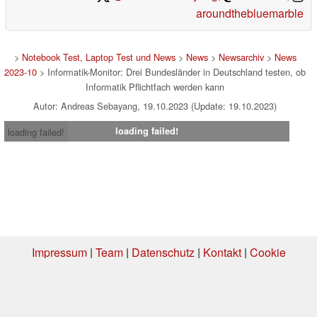
aroundthebluemarble
>
Notebook Test, Laptop Test und News
>
News
>
Newsarchiv
>
News
2023-10
> Informatik-Monitor: Drei Bundesländer in Deutschland testen, ob
Informatik Pflichtfach werden kann
Autor: Andreas Sebayang, 19.10.2023 (Update: 19.10.2023)
loading failed!
loading failed!
Impressum
|
Team
|
Datenschutz
|
Kontakt
|
Cookie
Einstellungen
| 05.08.2026 00:35
* Beim Kauf über einen Affiliate-Link kann Notebookcheck eine Vergütung
erhalten. Vielen Dank für Ihre Unterstützung!.