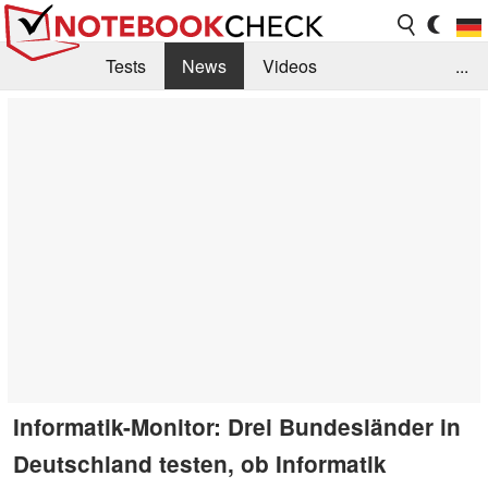
Tests
News
Videos
...
Benchmarks & Tech
Externe Tests
Kaufberatung
Deals
Suche
Jobs
Forum
Informatik-Monitor: Drei Bundesländer in
Deutschland testen, ob Informatik