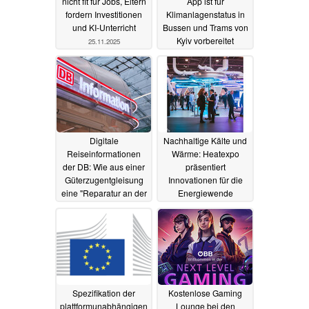
nicht fit für Jobs, Eltern
App ist für
fordern Investitionen
Klimanlagenstatus in
und KI-Unterricht
Bussen und Trams von
Kyiv vorbereitet
25.11.2025
24.07.2024
Digitale
Nachhaltige Kälte und
Reiseinformationen
Wärme: Heatexpo
der DB: Wie aus einer
präsentiert
Güterzugentgleisung
Innovationen für die
eine "Reparatur an der
Energiewende
Strecke" wurde
07.09.2023
13.09.2023
Spezifikation der
Kostenlose Gaming
plattformunabhängigen
Lounge bei den