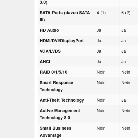
3.0)
4 (1)
6 (2)
SATA-Ports (davon SATA-
III)
Ja
Ja
HD Audio
Ja
Ja
HDMI/DVI/DisplayPort
Ja
Ja
VGA/LVDS
Ja
Ja
AHCI
Nein
Nein
RAID 0/1/5/10
Nein
Nein
Smart Response
Technology
Nein
Ja
Anti-Theft Technology
Nein
Nein
Active Management
Technology 8.0
Nein
Nein
Small Business
Advantage