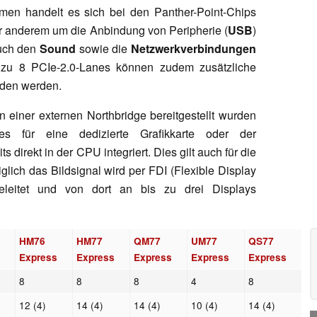
en handelt es sich bei den Panther-Point-Chips
er anderem um die Anbindung von Peripherie (
USB
)
auch den
Sound
sowie die
Netzwerkverbindungen
 zu 8 PCIe-2.0-Lanes können zudem zusätzliche
nden werden.
on einer externen Northbridge bereitgestellt wurden
es für eine dedizierte Grafikkarte oder der
s direkt in der CPU integriert. Dies gilt auch für die
iglich das Bildsignal wird per FDI (Flexible Display
geleitet und von dort an bis zu drei Displays
HM76
HM77
QM77
UM77
QS77
s
Express
Express
Express
Express
Express
8
8
8
4
8
12 (4)
14 (4)
14 (4)
10 (4)
14 (4)