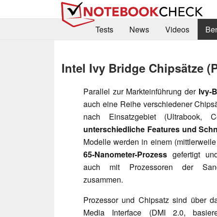
Tests
News
Videos
Be
Intel Ivy Bridge Chipsätze (
Parallel zur Markteinführung der
Ivy-
auch eine Reihe verschiedener Chipsätz
nach Einsatzgebiet (Ultrabook, C
unterschiedliche Features und Schni
Modelle werden in einem (mittlerweil
65-Nanometer-Prozess
gefertigt und
auch mit Prozessoren der Sandy
zusammen.
Prozessor und Chipsatz sind über d
Media Interface (DMI 2.0, basie