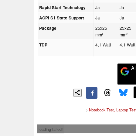
Ja
Ja
Rapid Start Technology
Ja
Ja
ACPI S1 State Support
25x25
25x25
Package
mm²
mm²
4,1 Watt
4,1 Watt
TDP
Al
>
Notebook Test, Laptop Tes
loading failed!