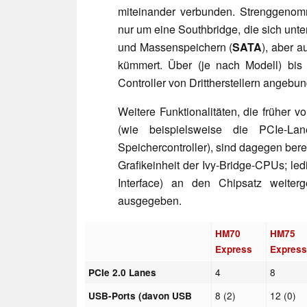
miteinander verbunden. Strenggenomm
nur um eine Southbridge, die sich unt
und Massenspeichern (
SATA
), aber 
kümmert. Über (je nach Modell) bis
Controller von Drittherstellern angebu
Weitere Funktionalitäten, die früher v
(wie beispielsweise die PCIe-Lan
Speichercontroller), sind dagegen bereit
Grafikeinheit der Ivy-Bridge-CPUs; led
Interface) an den Chipsatz weiter
ausgegeben.
HM70
HM75
Express
Expres
4
8
PCIe 2.0 Lanes
8 (2)
12 (0)
USB-Ports (davon USB