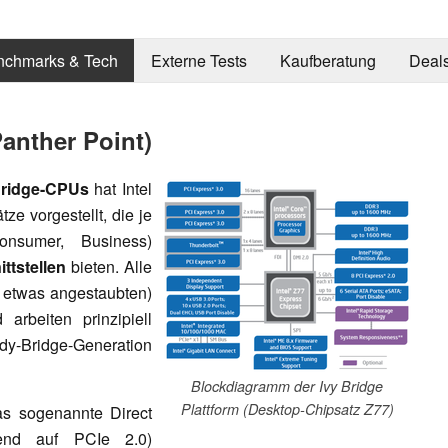
nchmarks & Tech
Externe Tests
Kaufberatung
Deal
Panther Point)
Bridge-CPUs
hat Intel
e vorgestellt, die je
onsumer, Business)
ttstellen
bieten. Alle
e etwas angestaubten)
 arbeiten prinzipiell
-Bridge-Generation
Blockdiagramm der Ivy Bridge
Plattform (Desktop-Chipsatz Z77)
as sogenannte Direct
rend auf PCIe 2.0)