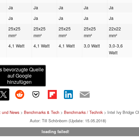
Ja
Ja
Ja
Ja
Ja
Ja
Ja
Ja
Ja
Ja
25x25
25x25
25x25
25x25
22x22
mm²
mm²
mm²
mm²
mm²
4,1 Watt
4,1 Watt
4,1 Watt
3,0 Watt
3,0-3,6
Watt
s bevorzugte Quelle
auf Google
hinzufügen
t und News
>
Benchmarks & Tech
>
Benchmarks / Technik
> Intel Ivy Bridge C
Autor: Till Schönborn (Update: 15.05.2018)
loading failed!