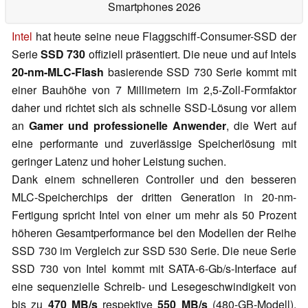
Smartphones 2026
Intel
hat heute seine neue Flaggschiff-Consumer-SSD der
Serie
SSD 730
offiziell präsentiert. Die neue und auf Intels
20-nm-MLC-Flash
basierende SSD 730 Serie kommt mit
einer Bauhöhe von 7 Millimetern im 2,5-Zoll-Formfaktor
daher und richtet sich als schnelle SSD-Lösung vor allem
an
Gamer und professionelle Anwender
, die Wert auf
eine performante und zuverlässige Speicherlösung mit
geringer Latenz und hoher Leistung suchen.
Dank einem schnelleren Controller und den besseren
MLC-Speicherchips der dritten Generation in 20-nm-
Fertigung spricht Intel von einer um mehr als 50 Prozent
höheren Gesamtperformance bei den Modellen der Reihe
SSD 730 im Vergleich zur SSD 530 Serie. Die neue Serie
SSD 730 von Intel kommt mit SATA-6-Gb/s-Interface auf
eine sequenzielle Schreib- und Lesegeschwindigkeit von
bis zu
470 MB/s
respektive
550 MB/s
(480-GB-Modell).