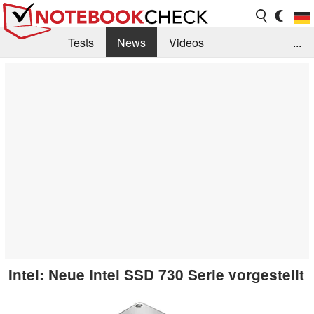
Tests
News
Videos
...
Benchmarks & Tech
Externe Tests
Kaufberatung
Deals
Suche
Jobs
Forum
Intel: Neue Intel SSD 730 Serie vorgestellt