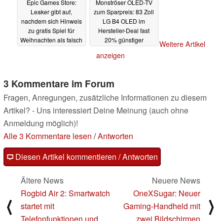
Epic Games Store:
Monströser OLED-TV
Leaker gibt auf,
zum Sparpreis: 83 Zoll
nachdem sich Hinweis
LG B4 OLED im
zu gratis Spiel für
Hersteller-Deal fast
Weihnachten als falsch
20% günstiger
Weitere Artikel
herausgestellt hat
24.12.2024
anzeigen
26.12.2024
3 Kommentare im Forum
Fragen, Anregungen, zusätzliche Informationen zu diesem
Artikel? - Uns interessiert Deine Meinung (auch ohne
Anmeldung möglich)!
Alle 3 Kommentare lesen
/
Antworten
Diesen Artikel kommentieren / Antworten
Ältere News
Neuere News
Rogbid Air 2: Smartwatch
OneXSugar: Neuer
⟨
⟩
startet mit
Gaming-Handheld mit
Telefonfunktionen und
zwei Bildschirmen