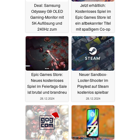
Deal: Samsung
Jetzt erhältlich:
Odyssey G9 OLED
Kostenloses Spiel im
Gaming-Monitor mit
Epic Games Store ist
5K-Auflösung und
ein altbekannter Titel
240Hz zum
mit spaßigem Co-op
Spitzenpreis bei
29.12.2024
Amazon
30.12.2024
Epic Games Store:
Neuer Sandbox-
Neues kostenloses
Looter-Shooter im
Spiel im Feiertags-Sale
Playtest auf Steam
ist brutal und brandneu
kostenlos spielbar
28.12.2024
28.12.2024