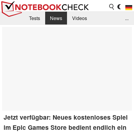
Tests
News
Videos
...
Benchmarks & Tech
Externe Tests
Kaufberatung
Deals
Suche
Jobs
Forum
Jetzt verfügbar: Neues kostenloses Spiel
im Epic Games Store bedient endlich ein