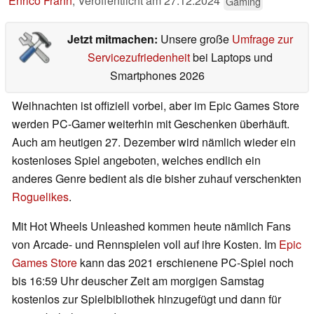
Enrico Frahn
,
Veröffentlicht am
27.12.2024
Gaming
Jetzt mitmachen:
Unsere große
Umfrage zur
Servicezufriedenheit
bei Laptops und
Smartphones 2026
Weihnachten ist offiziell vorbei, aber im Epic Games Store
werden PC-Gamer weiterhin mit Geschenken überhäuft.
Auch am heutigen 27. Dezember wird nämlich wieder ein
kostenloses Spiel angeboten, welches endlich ein
anderes Genre bedient als die bisher zuhauf verschenkten
Roguelikes
.
Mit Hot Wheels Unleashed kommen heute nämlich Fans
von Arcade- und Rennspielen voll auf ihre Kosten. Im
Epic
Games Store
kann das 2021 erschienene PC-Spiel noch
bis 16:59 Uhr deuscher Zeit am morgigen Samstag
kostenlos zur Spielbibliothek hinzugefügt und dann für