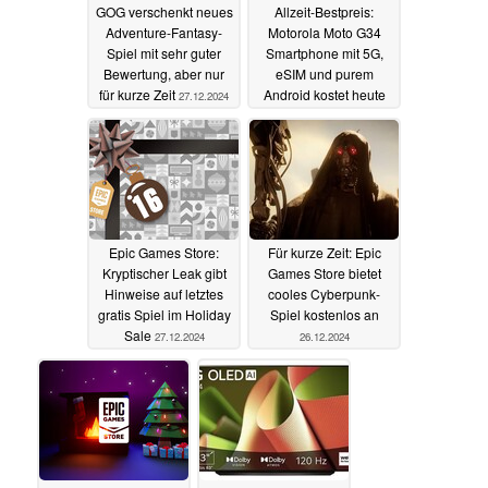
GOG verschenkt neues
Allzeit-Bestpreis:
Adventure-Fantasy-
Motorola Moto G34
Spiel mit sehr guter
Smartphone mit 5G,
Bewertung, aber nur
eSIM und purem
für kurze Zeit
Android kostet heute
27.12.2024
nur 79 Euro
27.12.2024
Epic Games Store:
Für kurze Zeit: Epic
Kryptischer Leak gibt
Games Store bietet
Hinweise auf letztes
cooles Cyberpunk-
gratis Spiel im Holiday
Spiel kostenlos an
Sale
27.12.2024
26.12.2024