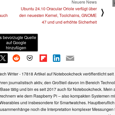
Neuere News
Ubuntu 24.10 Oracular Oriole verfügt über
⟩
auch
den neuesten Kernel, Toolchains, GNOME
47 und und erhöhte Sicherheit
s bevorzugte Quelle
auf Google
hinzufügen
Tech Writer
- 17818 Artikel auf Notebookcheck veröffentlicht
seit
ahren journalistisch aktiv, den Großteil davon im Bereich Techn
se tätig und bin es seit 2017 auch für Notebookcheck. Mein ak
rechnern wie dem Raspberry Pi – also kompakten Systemen mit
n Wearables und insbesondere für Smartwatches. Hauptberuflich
Zusammenhänge noch die Interpretation komplexer Messungen f