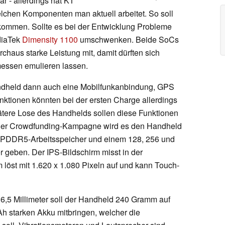
r - allerdings hat KT
lchen Komponenten man aktuell arbeitet. So soll
ommen. Sollte es bei der Entwicklung Probleme
diaTek
Dimensity 1100
umschwenken. Beide SoCs
haus starke Leistung mit, damit dürften sich
essen emulieren lassen.
andheld dann auch eine Mobilfunkanbindung, GPS
nktionen könnten bei der ersten Charge allerdings
ätere Lose des Handhelds sollen diese Funktionen
einer Crowdfunding-Kampagne wird es den Handheld
 LPDDR5-Arbeitsspeicher und einem 128, 256 und
 geben. Der IPS-Bildschirm misst in der
m löst mit 1.620 x 1.080 Pixeln auf und kann Touch-
6,5 Millimeter soll der Handheld 240 Gramm auf
h starken Akku mitbringen, welcher die