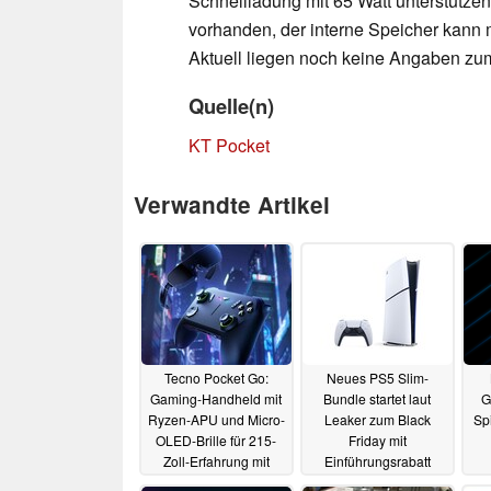
Schnellladung mit 65 Watt unterstützen
vorhanden, der interne Speicher kann m
Aktuell liegen noch keine Angaben zum 
Quelle(n)
KT Pocket
Verwandte Artikel
Tecno Pocket Go:
Neues PS5 Slim-
Gaming-Handheld mit
Bundle startet laut
G
Ryzen-APU und Micro-
Leaker zum Black
Sp
OLED-Brille für 215-
Friday mit
Zoll-Erfahrung mit
Einführungsrabatt
Rabatt erhältlich
17.10.2024