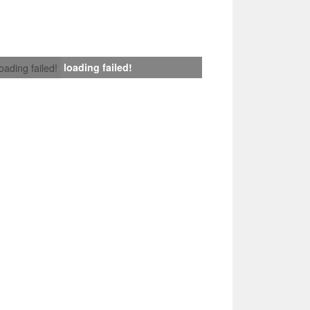
loading failed!
loading failed!