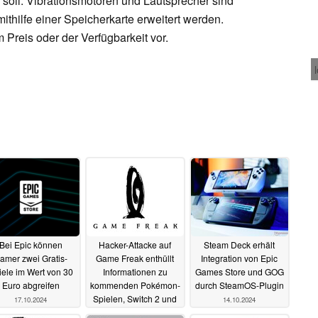
 soll. Vibrationsmotoren und Lautsprecher sind
ithilfe einer Speicherkarte erweitert werden.
Preis oder der Verfügbarkeit vor.
Bei Epic können
Hacker-Attacke auf
Steam Deck erhält
amer zwei Gratis-
Game Freak enthüllt
Integration von Epic
iele im Wert von 30
Informationen zu
Games Store und GOG
Euro abgreifen
kommenden Pokémon-
durch SteamOS-Plugin
Spielen, Switch 2 und
17.10.2024
14.10.2024
mehr
14.10.2024