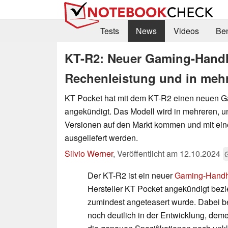
Tests
News
Videos
Be
KT-R2: Neuer Gaming-Hand
Rechenleistung und in meh
KT Pocket hat mit dem KT-R2 einen neuen 
angekündigt. Das Modell wird in mehreren, u
Versionen auf den Markt kommen und mit ei
ausgeliefert werden.
Silvio Werner
,
Veröffentlicht am
12.10.2024
Der KT-R2 ist ein neuer
Gaming-Handh
Hersteller KT Pocket angekündigt bez
zumindest angeteasert wurde. Dabei be
noch deutlich in der Entwicklung, dem