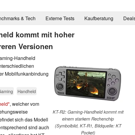
nchmarks & Tech
Externe Tests
Kaufberatung
Deal
held kommt mit hoher
reren Versionen
Gaming-Handheld
nterschiedlichen
ner Mobilfunkanbindung
Gaming
Handheld
eld
, welcher vom
iehungsweise
KT-R2: Gaming-Handheld kommt mit
einem starkem Rechenchip
findet sich das Modell
(Symbolbild, KT-R1, Bildquelle: KT
entsprechend sind auch
Pocket)