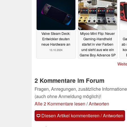
17.10.2024
Valve Steam Deck:
Miyoo Mini Flip: Neuer
Entwickler deuten
Gaming-Handheld
Ga
neue Hardware an
startet in vier Farben
ab 
und sieht aus wie ein
ko
13.10.2024
Game Boy Advance SP
J
13.10.2024
Weite
2 Kommentare im Forum
Fragen, Anregungen, zusätzliche Informatione
(auch ohne Anmeldung möglich)!
Alle 2 Kommentare lesen
/
Antworten
Diesen Artikel kommentieren / Antworten