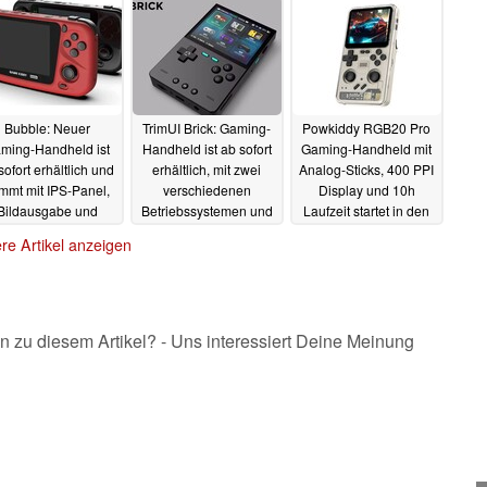
Bubble: Neuer
TrimUI Brick: Gaming-
Powkiddy RGB20 Pro
ming-Handheld ist
Handheld ist ab sofort
Gaming-Handheld mit
sofort erhältlich und
erhältlich, mit zwei
Analog-Sticks, 400 PPI
mmt mit IPS-Panel,
verschiedenen
Display und 10h
Bildausgabe und
Betriebssystemen und
Laufzeit startet in den
oysticks
LED-Beleuchtung
Verkauf
06.10.2024
23.09.2024
re Artikel anzeigen
29.09.2024
n zu diesem Artikel? - Uns interessiert Deine Meinung