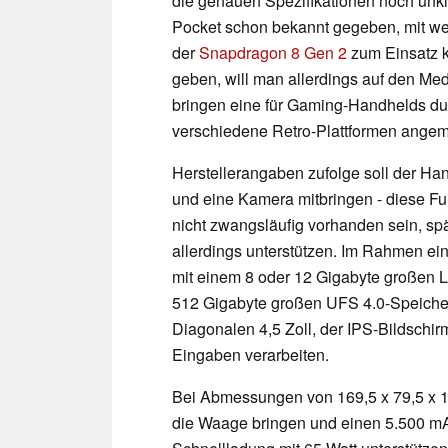
die genauen Spezifikationen noch unkla
Pocket schon bekannt gegeben, mit we
der
Snapdragon 8 Gen 2
zum Einsatz k
geben, will man allerdings auf den Me
bringen eine für Gaming-Handhelds durc
verschiedene Retro-Plattformen angem
Herstellerangaben zufolge soll der H
und eine Kamera mitbringen - diese Fu
nicht zwangsläufig vorhanden sein, sp
allerdings unterstützen. Im Rahmen 
mit einem 8 oder 12 Gigabyte großen
512 Gigabyte großen UFS 4.0-Speicher
Diagonalen 4,5 Zoll, der IPS-Bildschir
Eingaben verarbeiten.
Bei Abmessungen von 169,5 x 79,5 x 1
die Waage bringen und einen 5.500 mA