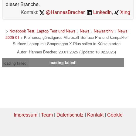
dieser Branche.
Kontakt:
@HannesBrecher
,
LinkedIn
,
Xing
>
Notebook Test, Laptop Test und News
>
News
>
Newsarchiv
>
News
2025-01
> Kleineres, günstigeres Microsoft Surface Pro und kompakter
Surface Laptop mit Snapdragon X Plus sollen in Kürze starten
Autor: Hannes Brecher, 23.01.2025 (Update: 18.02.2026)
loading failed!
loading failed!
Impressum
|
Team
|
Datenschutz
|
Kontakt
|
Cookie
Einstellungen
| 02.08.2026 18:14
* Beim Kauf über einen Affiliate-Link kann Notebookcheck eine Vergütung