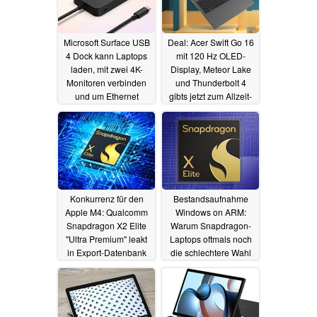
Microsoft Surface USB
Deal: Acer Swift Go 16
4 Dock kann Laptops
mit 120 Hz OLED-
laden, mit zwei 4K-
Display, Meteor Lake
Monitoren verbinden
und Thunderbolt 4
und um Ethernet
gibts jetzt zum Allzeit-
erweitern
Bestpreis
31.01.2025
28.01.2025
Konkurrenz für den
Bestandsaufnahme
Apple M4: Qualcomm
Windows on ARM:
Snapdragon X2 Elite
Warum Snapdragon-
"Ultra Premium" leakt
Laptops oftmals noch
in Export-Datenbank
die schlechtere Wahl
gegenüber AMD & Intel
27.01.2025
sind
25.01.2025