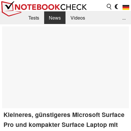
Tests
News
Videos
...
Benchmarks & Tech
Externe Tests
Kaufberatung
Deals
Suche
Jobs
Forum
Kleineres, günstigeres Microsoft Surface
Pro und kompakter Surface Laptop mit