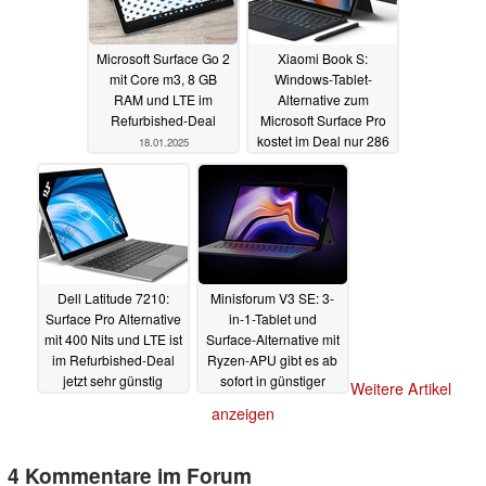
Microsoft Surface Go 2
Xiaomi Book S:
mit Core m3, 8 GB
Windows-Tablet-
RAM und LTE im
Alternative zum
Refurbished-Deal
Microsoft Surface Pro
kostet im Deal nur 286
18.01.2025
Euro
10.01.2025
Dell Latitude 7210:
Minisforum V3 SE: 3-
Surface Pro Alternative
in-1-Tablet und
mit 400 Nits und LTE ist
Surface-Alternative mit
im Refurbished-Deal
Ryzen-APU gibt es ab
jetzt sehr günstig
sofort in günstiger
Weitere Artikel
Version
30.12.2024
23.12.2024
anzeigen
4 Kommentare im Forum