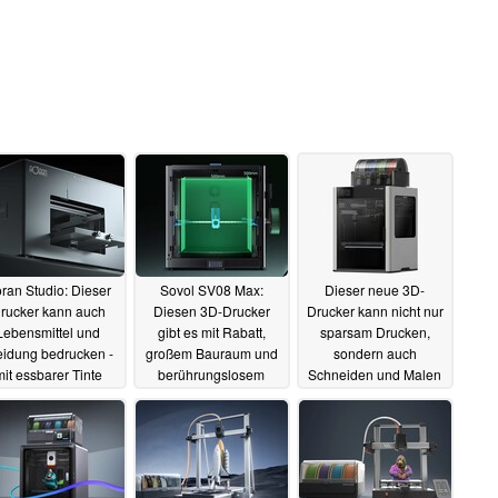
ran Studio: Dieser
Sovol SV08 Max:
Dieser neue 3D-
rucker kann auch
Diesen 3D-Drucker
Drucker kann nicht nur
Lebensmittel und
gibt es mit Rabatt,
sparsam Drucken,
eidung bedrucken -
großem Bauraum und
sondern auch
it essbarer Tinte
berührungslosem
Schneiden und Malen
Leveling
19.06.2025
04.06.2025
19.05.2025