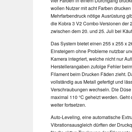
vier Farben in einem Durchgang drucke
wollen Nutzer mit acht Farben drucke
Mehrfarbendruck nötige Ausrüstung gibt 
die Kobra 3 V2 Combo-Versionen der 22
zwischen dem 20. und 25. Juli bei Käu
Das System bietet einen 255 x 255 x 2
Einsteigern ohne Probleme nutzbar und 
Kamera integriert, welche nicht nur A
Herstellerangaben zufolge Fehler bei
Filament beim Drucken Fäden zieht. Da
vollständig aus Metall gefertigt und l
Verschraubungen wechseln. Die Düse k
maximal 110 °C geheizt werden. Geht d
weiter fortsetzen.
Auto-Leveling, eine automatische Extru
Vibrationsausgleich dürften der Druckqu