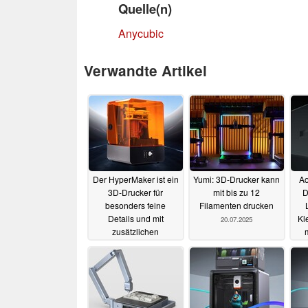
Quelle(n)
Anycubic
Verwandte Artikel
Der HyperMaker ist ein
Yumi: 3D-Drucker kann
Ao
3D-Drucker für
mit bis zu 12
D
besonders feine
Filamenten drucken
Details und mit
Kl
20.07.2025
zusätzlichen
m
Funktionen
31.07.2025