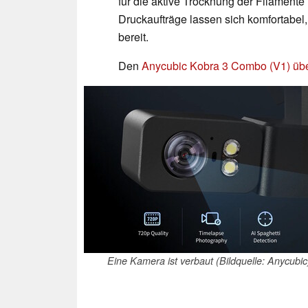
für die aktive Trocknung der Filament
Druckaufträge lassen sich komfortabel,
bereit.
Den
Anycubic Kobra 3 Combo (V1) üb
Eine Kamera ist verbaut (Bildquelle: Anycubic