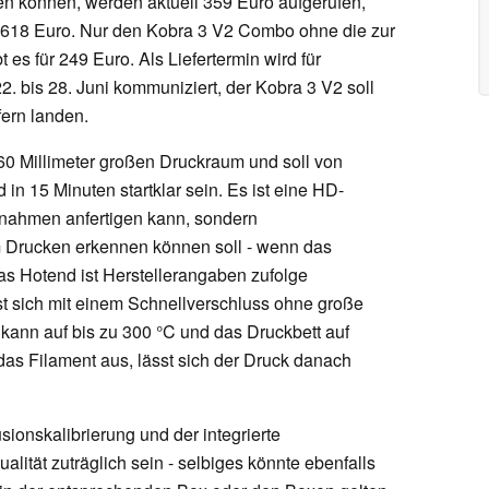
n können, werden aktuell 359 Euro aufgerufen,
n 618 Euro. Nur den Kobra 3 V2 Combo ohne die zur
es für 249 Euro. Als Liefertermin wird für
. bis 28. Juni kommuniziert, der Kobra 3 V2 soll
fern landen.
60 Millimeter großen Druckraum und soll von
in 15 Minuten startklar sein. Es ist eine HD-
ufnahmen anfertigen kann, sondern
m Drucken erkennen können soll - wenn das
s Hotend ist Herstellerangaben zufolge
ässt sich mit einem Schnellverschluss ohne große
ann auf bis zu 300 °C und das Druckbett auf
as Filament aus, lässt sich der Druck danach
sionskalibrierung und der integrierte
alität zuträglich sein - selbiges könnte ebenfalls