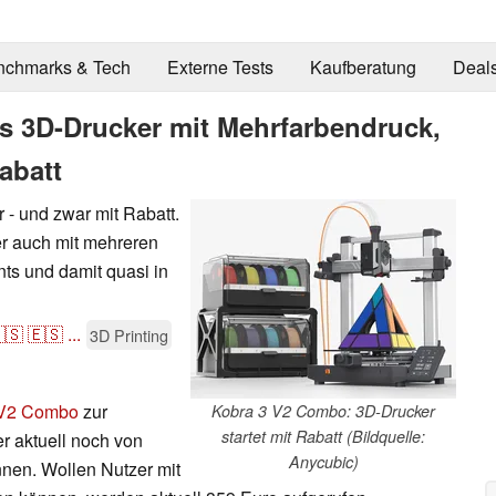
nchmarks & Tech
Externe Tests
Kaufberatung
Deal
ls 3D-Drucker mit Mehrfarbendruck,
abatt
 - und zwar mit Rabatt.
er auch mit mehreren
s und damit quasi in
🇸
🇪🇸
...
3D Printing
 V2 Combo
zur
Kobra 3 V2 Combo: 3D-Drucker
startet mit Rabatt (Bildquelle:
er aktuell noch von
Anycubic)
nnen. Wollen Nutzer mit