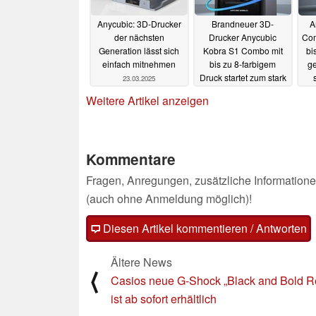
Anycubic: 3D-Drucker
Brandneuer 3D-
A
der nächsten
Drucker Anycubic
Com
Generation lässt sich
Kobra S1 Combo mit
bi
einfach mitnehmen
bis zu 8-farbigem
g
Druck startet zum stark
23.03.2025
reduzierten Preis (Ad)
Weitere Artikel anzeigen
06.01.2025
Kommentare
Fragen, Anregungen, zusätzliche Informatione
(auch ohne Anmeldung möglich)!
Diesen Artikel kommentieren / Antworten
Ältere News
⟨
Casios neue G-Shock „Black and Bold R
ist ab sofort erhältlich