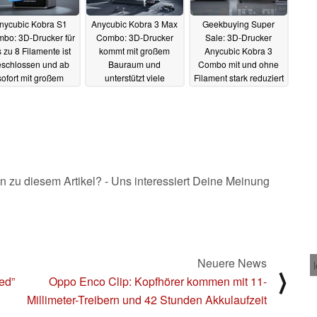
nycubic Kobra S1
Anycubic Kobra 3 Max
Geekbuying Super
bo: 3D-Drucker für
Combo: 3D-Drucker
Sale: 3D-Drucker
s zu 8 Filamente ist
kommt mit großem
Anycubic Kobra 3
eschlossen und ab
Bauraum und
Combo mit und ohne
sofort mit großem
unterstützt viele
Filament stark reduziert
Rabatt erhältlich
Farben, startet mit
(Ad)
18.09.2024
Rabatt
02.01.2025
08.12.2024
n zu diesem Artikel? - Uns interessiert Deine Meinung
Neuere News
⟩
ed”
Oppo Enco Clip: Kopfhörer kommen mit 11-
Millimeter-Treibern und 42 Stunden Akkulaufzeit