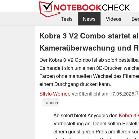
Tests
News
Videos
Be
Kobra 3 V2 Combo startet a
Kameraüberwachung und R
Der Kobra 3 V2 Combo ist ab sofort bestellbar
Es handelt sich um einen 3D-Drucker, welch
Farben ohne manuellen Wechsel des Filament
einem Durchgang drucken kann.
Silvio Werner
,
Veröffentlicht am
17.05.2025

Launch
Ab sofort bietet Anycubic den
Kobra 3
Vorbestellung an. Dabei sollen Bestell
einem günstigeren Preis profitieren kö