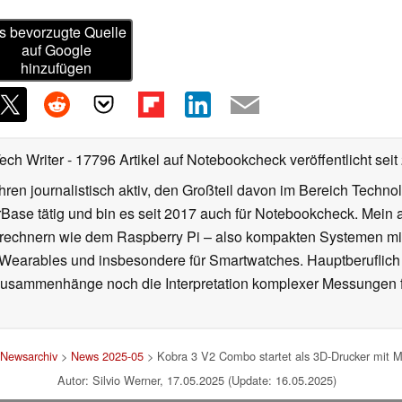
s bevorzugte Quelle
auf Google
hinzufügen
Tech Writer
- 17796 Artikel auf Notebookcheck veröffentlicht
seit
ahren journalistisch aktiv, den Großteil davon im Bereich Techn
se tätig und bin es seit 2017 auch für Notebookcheck. Mein ak
rechnern wie dem Raspberry Pi – also kompakten Systemen mit
n Wearables und insbesondere für Smartwatches. Hauptberuflich
Zusammenhänge noch die Interpretation komplexer Messungen f
Newsarchiv
>
News 2025-05
> Kobra 3 V2 Combo startet als 3D-Drucker mit 
Autor: Silvio Werner, 17.05.2025 (Update: 16.05.2025)