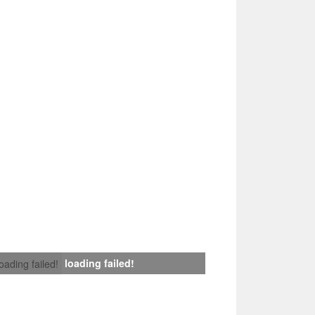
loading failed!
loading failed!