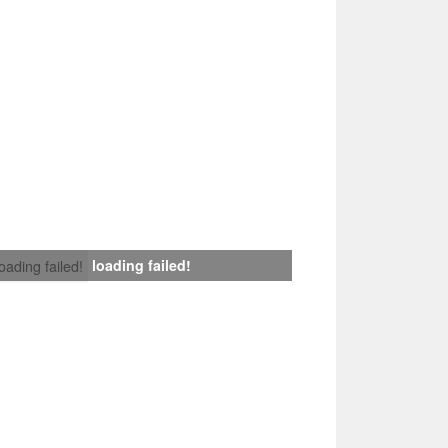
loading failed!
loading failed!