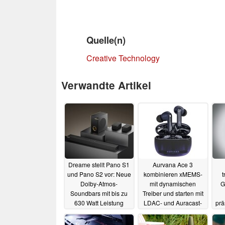
Quelle(n)
Creative Technology
Verwandte Artikel
Dreame stellt Pano S1
Aurvana Ace 3
und Pano S2 vor: Neue
kombinieren xMEMS-
t
Dolby-Atmos-
mit dynamischen
G
Soundbars mit bis zu
Treiber und starten mit
630 Watt Leistung
LDAC- und Auracast-
prä
Support
28.10.2025
02.10.2025