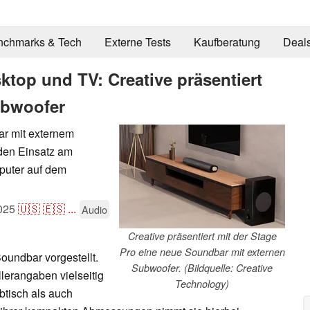
nchmarks & Tech
Externe Tests
Kaufberatung
Deal
top und TV: Creative präsentiert
ubwoofer
ar mit externem
 den Einsatz am
uter auf dem
025
🇺🇸
🇪🇸
...
Audio
Creative präsentiert mit der Stage
Pro eine neue Soundbar mit externen
oundbar vorgestellt.
Subwoofer. (Bildquelle: Creative
llerangaben vielseitig
Technology)
btisch als auch