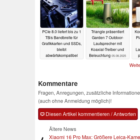
PCIe 8.0 liefert bis zu 1
Triangle präsentiert
Ko
TB/s Bandbreite für
Garden 7 Outdoor-
Pl
Grafikkarten und SSDs,
Lautsprecher mit
bleibt
Koaxial-Treiber und
La
abwärtskompatibel
Beleuchtung
p
05.08.2025
05.08.2025
Weite
Kommentare
Fragen, Anregungen, zusätzliche Informatione
(auch ohne Anmeldung möglich)!
Diesen Artikel kommentieren / Antworten
Ältere News
Xiaomi 16 Pro Max: Größere Leica-Kame