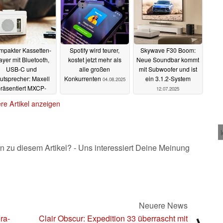
mpakter Kassetten-
Spotify wird teurer,
Skywave F30 Boom:
ayer mit Bluetooth,
kostet jetzt mehr als
Neue Soundbar kommt
USB-C und
alle großen
mit Subwoofer und ist
utsprecher: Maxell
Konkurrenten
ein 3.1.2-System
04.08.2025
räsentiert MXCP-
12.07.2025
P100S
04.08.2025
re Artikel anzeigen
n zu diesem Artikel? - Uns interessiert Deine Meinung
Neuere News
ra-
Clair Obscur: Expedition 33 überrascht mit