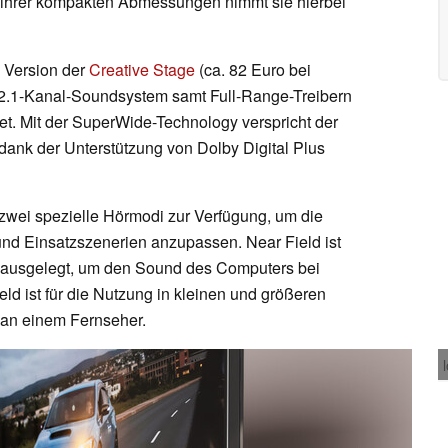
hrer kompakten Abmessungen nimmt sie hierbei
e Version der
Creative Stage
(ca. 82 Euro bei
n 2.1-Kanal-Soundsystem samt Full-Range-Treibern
t. Mit der SuperWide-Technology verspricht der
dank der Unterstützung von Dolby Digital Plus
 zwei spezielle Hörmodi zur Verfügung, um die
d Einsatzszenerien anzupassen. Near Field ist
h ausgelegt, um den Sound des Computers bei
d ist für die Nutzung in kleinen und größeren
 an einem Fernseher.