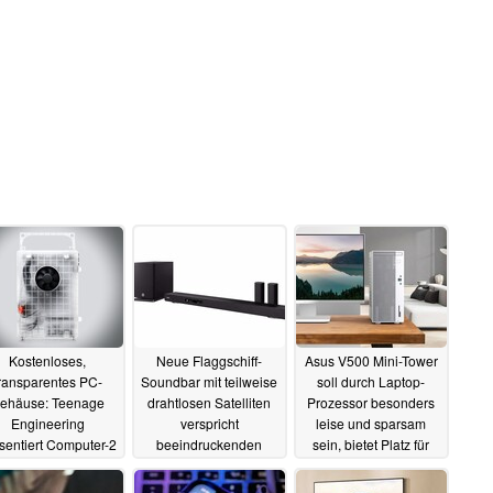
Kostenloses,
Neue Flaggschiff-
Asus V500 Mini-Tower
ransparentes PC-
Soundbar mit teilweise
soll durch Laptop-
ehäuse: Teenage
drahtlosen Satelliten
Prozessor besonders
Engineering
verspricht
leise und sparsam
sentiert Computer-2
beeindruckenden
sein, bietet Platz für
Raumklang
Desktop-Grafikkarte
14.08.2025
09.08.2025
06.08.2025