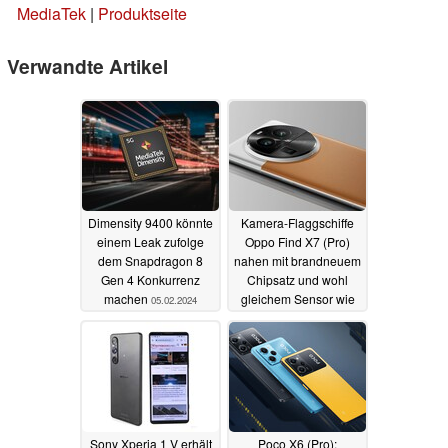
MediaTek
|
Produktseite
Verwandte Artikel
Dimensity 9400 könnte
Kamera-Flaggschiffe
einem Leak zufolge
Oppo Find X7 (Pro)
dem Snapdragon 8
nahen mit brandneuem
Gen 4 Konkurrenz
Chipsatz und wohl
machen
gleichem Sensor wie
05.02.2024
Xiaomi 14 Ultra
07.11.2023
Sony Xperia 1 V erhält
Poco X6 (Pro):