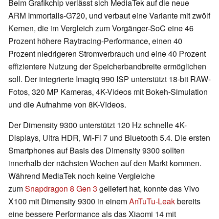
Beim Grafikchip verlässt sich MediaTek auf die neue
ARM Immortalis-G720, und verbaut eine Variante mit zwölf
Kernen, die im Vergleich zum Vorgänger-SoC eine 46
Prozent höhere Raytracing-Performance, einen 40
Prozent niedrigeren Stromverbrauch und eine 40 Prozent
effizientere Nutzung der Speicherbandbreite ermöglichen
soll. Der integrierte Imagiq 990 ISP unterstützt 18-bit RAW-
Fotos, 320 MP Kameras, 4K-Videos mit Bokeh-Simulation
und die Aufnahme von 8K-Videos.
Der Dimensity 9300 unterstützt 120 Hz schnelle 4K-
Displays, Ultra HDR, Wi-Fi 7 und Bluetooth 5.4. Die ersten
Smartphones auf Basis des Dimensity 9300 sollten
innerhalb der nächsten Wochen auf den Markt kommen.
Während MediaTek noch keine Vergleiche
zum
Snapdragon 8 Gen 3
geliefert hat, konnte das Vivo
X100 mit Dimensity 9300 in einem
AnTuTu-Leak
bereits
eine bessere Performance als das Xiaomi 14 mit