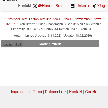
Kontakt:
@HannesBrecher
,
LinkedIn
,
Xing
>
Notebook Test, Laptop Test und News
>
News
>
Newsarchiv
>
News
2023-11
> Konkurrenz für den Snapdragon 8 Gen 3: MediaTek enthüllt
Dimensity 9300 mit vier Cortex-X4-Kernen und 12-Kern-GPU
Autor: Hannes Brecher, 6.11.2023 (Update: 18.02.2026)
loading failed!
loading failed!
Impressum
|
Team
|
Datenschutz
|
Kontakt
|
Cookie
Einstellungen
| 06.08.2026 16:58
* Beim Kauf über einen Affiliate-Link kann Notebookcheck eine Vergütung