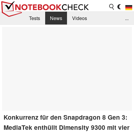
Tests
News
Videos
...
Benchmarks & Tech
Externe Tests
Kaufberatung
Deals
Suche
Jobs
Forum
Konkurrenz für den Snapdragon 8 Gen 3:
MediaTek enthüllt Dimensity 9300 mit vier