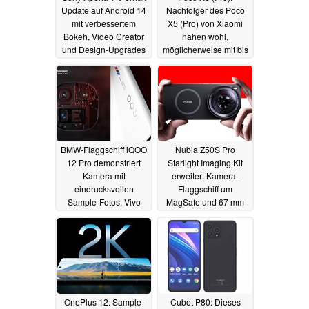
Update auf Android 14
Nachfolger des Poco
mit verbessertem
X5 (Pro) von Xiaomi
Bokeh, Video Creator
nahen wohl,
und Design-Upgrades
möglicherweise mit bis
zu 200 MP Triple-Cam
06.11.2023
06.11.2023
BMW-Flaggschiff iQOO
Nubia Z50S Pro
12 Pro demonstriert
Starlight Imaging Kit
Kamera mit
erweitert Kamera-
eindrucksvollen
Flaggschiff um
Sample-Fotos, Vivo
MagSafe und 67 mm
bestätigt viele Specs
Sternenlicht-Filter
06.11.2023
05.11.2023
OnePlus 12: Sample-
Cubot P80: Dieses