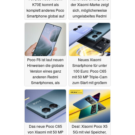
K70E kommt als
der Xiaomi-Marke zeigt
komplett anderes Poco
sich, möglicherweise
Smartphone global auf
umgelabeltes Redmi
den Markt
Note 13 Pro Modell
29.11.2023
23.11.2023
Poco F6 ist laut neuen
Neues Xiaomi
Hinweisen die globale
Smartphone für unter
Version eines ganz
100 Euro: Poco C65
anderen Redmi
mit 50 MP Triple-Cam
Smartphones, als
zum Start mit großem
bisher angenommen
Rabatt und
Geschenken
22.11.2023
20.11.2023
Das neue Poco C65
Deal: Xiaomi Poco X5
von Xiaomi mit 50 MP
5G mit viel Speicher,