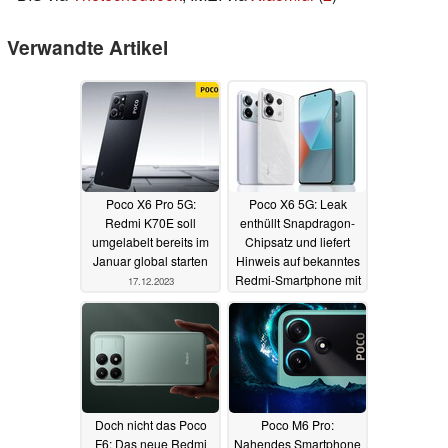
Verwandte Artikel
Poco X6 Pro 5G:
Poco X6 5G: Leak
Redmi K70E soll
enthüllt Snapdragon-
umgelabelt bereits im
Chipsatz und liefert
Januar global starten
Hinweis auf bekanntes
Redmi-Smartphone mit
17.12.2023
200 MP
01.12.2023
Doch nicht das Poco
Poco M6 Pro:
F6: Das neue Redmi
Nahendes Smartphone