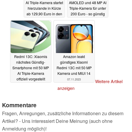
AI Triple-Kamera startet
AMOLED und 48 MP AI
hierzulande in Kürze
Triple-Kamera für unter
ab 129,90 Euro in den
200 Euro - so günstig
Verkauf
wie nie
13.11.2023
10.11.2023
Redmi 13C: Xiaomis
Amazon leakt
nächstes Günstig-
günstiges Xiaomi
Smartphone mit 50 MP
Redmi 13C mit 50 MP
AI Triple-Kamera
Kamera und MIUI 14
offiziell vorgestellt
07.11.2023
Weitere Artikel
10.11.2023
anzeigen
Kommentare
Fragen, Anregungen, zusätzliche Informationen zu diesem
Artikel? - Uns interessiert Deine Meinung (auch ohne
Anmeldung möglich)!