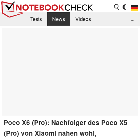
Tests
News
Videos
...
Benchmarks & Tech
Externe Tests
Kaufberatung
Deals
Suche
Jobs
Forum
Poco X6 (Pro): Nachfolger des Poco X5
(Pro) von Xiaomi nahen wohl,