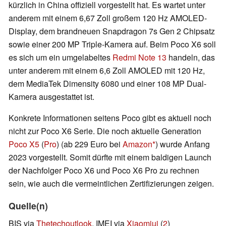
kürzlich in China offiziell vorgestellt hat. Es wartet unter
anderem mit einem 6,67 Zoll großem 120 Hz AMOLED-
Display, dem brandneuen Snapdragon 7s Gen 2 Chipsatz
sowie einer 200 MP Triple-Kamera auf. Beim Poco X6 soll
es sich um ein umgelabeltes
Redmi Note 13
handeln, das
unter anderem mit einem 6,6 Zoll AMOLED mit 120 Hz,
dem MediaTek Dimensity 6080 und einer 108 MP Dual-
Kamera ausgestattet ist.
Konkrete Informationen seitens Poco gibt es aktuell noch
nicht zur Poco X6 Serie. Die noch aktuelle Generation
Poco X5
(
Pro
) (ab 229 Euro bei
Amazon
) wurde Anfang
2023 vorgestellt. Somit dürfte mit einem baldigen Launch
der Nachfolger Poco X6 und Poco X6 Pro zu rechnen
sein, wie auch die vermeintlichen Zertifizierungen zeigen.
Quelle(n)
BIS via
Thetechoutlook
, IMEI via
Xiaomiui
(
2
)