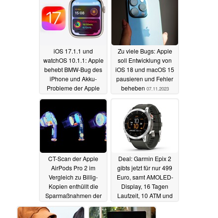
iOS 17.1.1 und
Zu viele Bugs: Apple
watchOS 10.1.1: Apple
soll Entwicklung von
behebt BMW-Bug des
iOS 18 und macOS 15
iPhone und Akku-
pausieren und Fehler
Probleme der Apple
beheben
07.11.2023
Watch
07.11.2023
CT-Scan der Apple
Deal: Garmin Epix 2
AirPods Pro 2 im
gibts jetzt für nur 499
Vergleich zu Billig-
Euro, samt AMOLED-
Kopien enthüllt die
Display, 16 Tagen
Sparmaßnahmen der
Laufzeit, 10 ATM und
Fälschungen
NFC
07.11.2023
07.11.2023