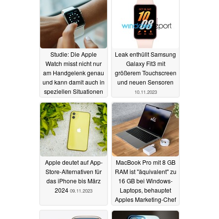
Studie: Die Apple
Leak enthüllt Samsung
Watch misst nicht nur
Galaxy Fit3 mit
am Handgelenk genau
größerem Touchscreen
und kann damit auch in
und neuen Sensoren
speziellen Situationen
10.11.2023
mit Gewinn genutzt
werden
11.11.2023
Apple deutet auf App-
MacBook Pro mit 8 GB
Store-Alternativen für
RAM ist "äquivalent" zu
das iPhone bis März
16 GB bei Windows-
2024
Laptops, behauptet
09.11.2023
Apples Marketing-Chef
08.11.2023