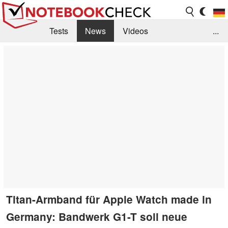
Tests
News
Videos
...
Benchmarks & Tech
Externe Tests
Kaufberatung
Deals
Suche
Jobs
Forum
Titan-Armband für Apple Watch made in
Germany: Bandwerk G1-T soll neue