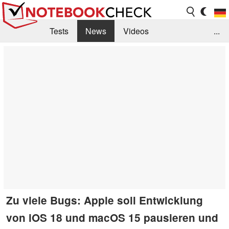
Tests
News
Videos
...
Benchmarks & Tech
Externe Tests
Kaufberatung
Deals
Suche
Jobs
Forum
Zu viele Bugs: Apple soll Entwicklung
von iOS 18 und macOS 15 pausieren und