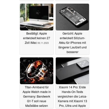
Fälschungen
07.11.2023
06.11.2023
Bestätigt: Apple
Gerücht: Apple
entwickelt keinen 27
entwickelt Silizium-
Zoll iMac
Akku für iPhones mit
06.11.2023
längerer Laufzeit und
besserer
Schnellladung
06.11.2023
Titan-Armband für
Xiaomi 14 Pro: Erste
Apple Watch made in
Hands-On-Tests
Germany: Bandwerk
vergleichen die Leica-
G1-T soll neue
Kamera mit Xiaomi 13
Maßstäbe setzen
Pro, Ultra und Apple