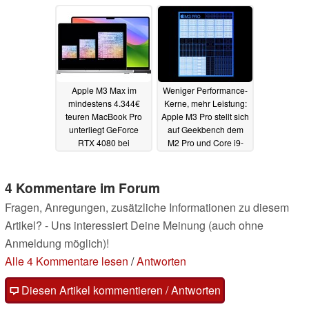
iPhone 15 Pro Max
06.11.2023
05.11.2023
Apple M3 Max im
Weniger Performance-
mindestens 4.344€
Kerne, mehr Leistung:
teuren MacBook Pro
Apple M3 Pro stellt sich
unterliegt GeForce
auf Geekbench dem
RTX 4080 bei
M2 Pro und Core i9-
GFXBench
13900H
05.11.2023
05.11.2023
4 Kommentare im Forum
Fragen, Anregungen, zusätzliche Informationen zu diesem
Artikel? - Uns interessiert Deine Meinung (auch ohne
Anmeldung möglich)!
Alle 4 Kommentare lesen
/
Antworten
Diesen Artikel kommentieren / Antworten