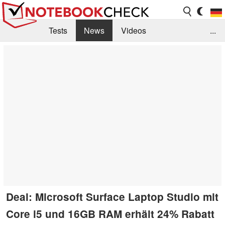
Tests
News
Videos
...
Benchmarks & Tech
Externe Tests
Kaufberatung
Deals
Suche
Jobs
Forum
Deal: Microsoft Surface Laptop Studio mit
Core i5 und 16GB RAM erhält 24% Rabatt