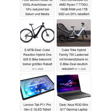
VDSL-Anschlüsse um
AMD Ryzen 7 7730U,
19% reduziert bei
16GB RAM und 1TB
Saturn und Media
SSD um 20% rabattiert
Markt
11.11.2023
10.11.2023
E-MTB-Deal: Cube
Cube Trike Hybrid
Reaction Hybrid One
Family 750 Lastenrad
625 E-Bike bekommt
mit Kindersitzbank im
bisher größten Rabatt
E-Bike-Deal deutlich
reduziert
10.11.2023
09.11.2023
Lenovo Tab P11 Pro
Deal: Asus ROG Strix
Gen 2: OLED-Tablet
G17 Gaming-Laptop