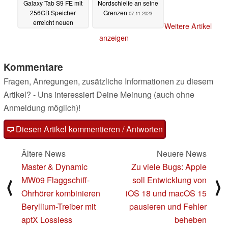
Galaxy Tab S9 FE mit
Nordschleife an seine
256GB Speicher
Grenzen
07.11.2023
erreicht neuen
Weitere Artikel
Bestpreis
08.11.2023
anzeigen
Kommentare
Fragen, Anregungen, zusätzliche Informationen zu diesem
Artikel? - Uns interessiert Deine Meinung (auch ohne
Anmeldung möglich)!
Diesen Artikel kommentieren / Antworten
Ältere News
Neuere News
Master & Dynamic
Zu viele Bugs: Apple
MW09 Flaggschiff-
soll Entwicklung von
⟨
⟩
Ohrhörer kombinieren
iOS 18 und macOS 15
Beryllium-Treiber mit
pausieren und Fehler
aptX Lossless
beheben