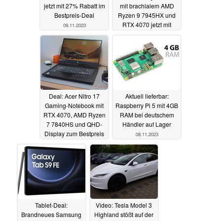
jetzt mit 27% Rabatt im
mit brachialem AMD
Bestpreis-Deal
Ryzen 9 7945HX und
RTX 4070 jetzt mit
09.11.2023
satten 489 Euro Rabatt
09.11.2023
Deal: Acer Nitro 17
Aktuell lieferbar:
Gaming-Notebook mit
Raspberry Pi 5 mit 4GB
RTX 4070, AMD Ryzen
RAM bei deutschem
7 7840HS und QHD-
Händler auf Lager
Display zum Bestpreis
08.11.2023
08.11.2023
Tablet-Deal:
Video: Tesla Model 3
Brandneues Samsung
Highland stößt auf der