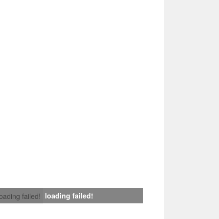
loading failed!
loading failed!