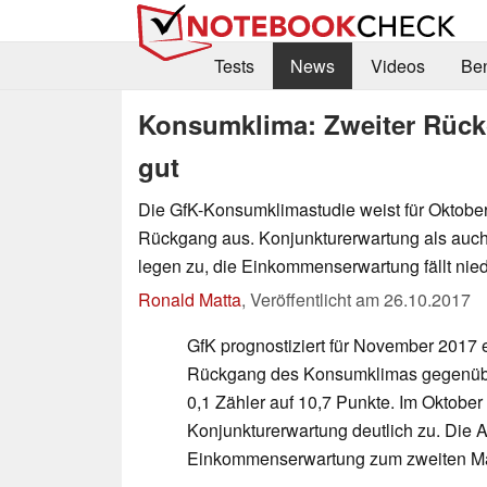
Tests
News
Videos
Be
Konsumklima: Zweiter Rück
gut
Die GfK-Konsumklimastudie weist für Oktober
Rückgang aus. Konjunkturerwartung als auc
legen zu, die Einkommenserwartung fällt nied
Ronald Matta
,
Veröffentlicht am
26.10.2017
GfK prognostiziert für November 2017 
Rückgang des Konsumklimas gegenüb
0,1 Zähler auf 10,7 Punkte. Im Oktober 
Konjunkturerwartung deutlich zu. Die A
Einkommenserwartung zum zweiten Mal