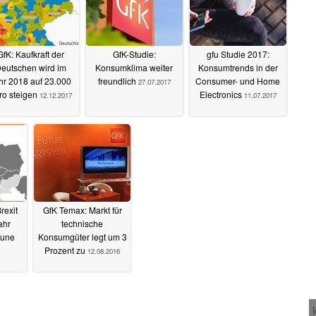
GfK: Kaufkraft der
GfK-Studie:
gfu Studie 2017:
eutschen wird im
Konsumklima weiter
Konsumtrends in der
hr 2018 auf 23.000
freundlich
Consumer- und Home
27.07.2017
ro steigen
Electronics
12.12.2017
11.07.2017
rexit
GfK Temax: Markt für
ahr
technische
aune
Konsumgüter legt um 3
Prozent zu
12.08.2016