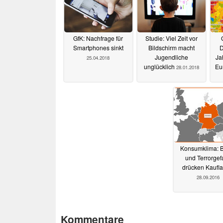
GfK: Nachfrage für
Studie: Viel Zeit vor
Smartphones sinkt
Bildschirm macht
D
Jugendliche
Ja
25.04.2018
unglücklich
Eu
28.01.2018
Konsumklima: B
und Terrorgef
drücken Kaufl
28.09.2016
Kommentare