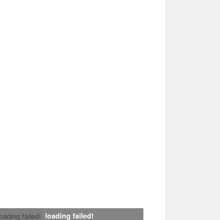
loading failed!
loading failed!