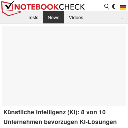
Tests
News
Videos
...
Benchmarks & Tech
Externe Tests
Kaufberatung
Deals
Suche
Jobs
Forum
Künstliche Intelligenz (KI): 8 von 10
Unternehmen bevorzugen KI-Lösungen