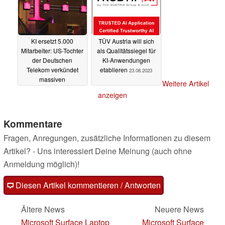
KI ersetzt 5.000
TÜV Austria will sich
Mitarbeiter: US-Tochter
als Qualitätssiegel für
der Deutschen
KI-Anwendungen
Telekom verkündet
etablieren
23.08.2023
massiven
Weitere Artikel
Stellenabbau
25.08.2023
anzeigen
Kommentare
Fragen, Anregungen, zusätzliche Informationen zu diesem
Artikel? - Uns interessiert Deine Meinung (auch ohne
Anmeldung möglich)!
Diesen Artikel kommentieren / Antworten
Ältere News
Neuere News
Microsoft Surface Laptop
Microsoft Surface