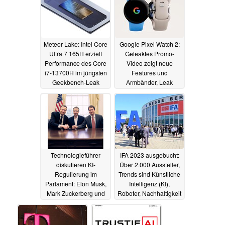
Meteor Lake: Intel Core
Google Pixel Watch 2:
Ultra 7 165H erzielt
Geleaktes Promo-
Performance des Core
Video zeigt neue
i7-13700H im jüngsten
Features und
Geekbench-Leak
Armbänder, Leak
deutet auf höheren
27.09.2023
Preis
25.09.2023
Technologieführer
IFA 2023 ausgebucht:
diskutieren KI-
Über 2.000 Aussteller,
Regulierung im
Trends sind Künstliche
Parlament: Elon Musk,
Intelligenz (KI),
Mark Zuckerberg und
Roboter, Nachhaltigkeit
Bill Gates in
und Connected Living
kontroverser Debatte
28.08.2023
15.09.2023