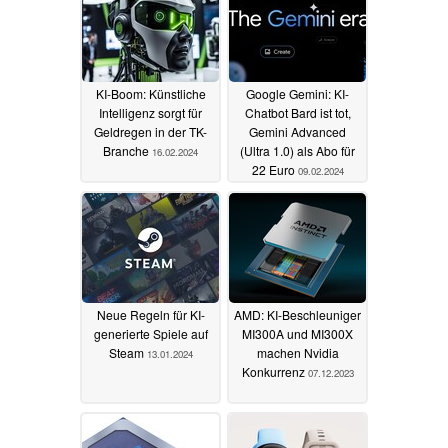
KI-Boom: Künstliche
Google Gemini: KI-
Intelligenz sorgt für
Chatbot Bard ist tot,
Geldregen in der TK-
Gemini Advanced
Branche
(Ultra 1.0) als Abo für
16.02.2024
22 Euro
09.02.2024
Neue Regeln für KI-
AMD: KI-Beschleuniger
generierte Spiele auf
MI300A und MI300X
Steam
machen Nvidia
13.01.2024
Konkurrenz
07.12.2023