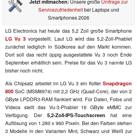
Jetzt mitmachen:
Unsere große
Umfrage zur
Servicezufriedenheit
bei Laptops und
Smartphones 2026
LG Electronics hat heute das 5,2 Zoll große Smartphone
LG Vu 3
vorgestellt. Laut LG wird das 5,2-Zoll-Phablet
zunächst lediglich in Südkorea auf den Markt kommen.
Dort soll das recht üppig ausgestattete Vu 3 noch Ende
September erhältlich sein. Preise für das Vu 3 nannte LG
bisher noch nicht.
Als Chipsatz arbeitet im LG Vu 3 ein flotter
Snapdragon
800
SoC (MSM8974) mit 2,2 GHz (Quad-Core), der von 2
GByte LPDDR3-RAM flankiert wird. Für Daten, Fotos und
Videos stellt das Vu-3-Phablet 16 GByte eMMC zur
Verfügung. Der
5,2-Zoll-IPS-Touchscreen
hat eine
Auflösung von 1.280 x 960 Pixeln. Bei den Farben stehen
3 Modelle in den Varianten Mint, Schwarz und Weiß zur