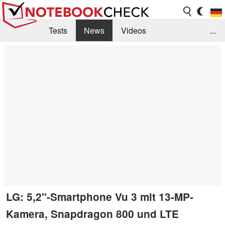
Tests
News
Videos
...
Benchmarks & Tech
Externe Tests
Kaufberatung
Deals
Suche
Jobs
Forum
LG: 5,2"-Smartphone Vu 3 mit 13-MP-
Kamera, Snapdragon 800 und LTE