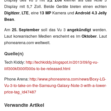
Display mit 5,7 Zoll. Beide Geräte bieten einen echten
Digitizer
,
LTE
, eine
13 MP
Kamera und
Android 4.3 Jelly
Bean
.
Am
25. September
soll das Vu 3
angekündigt
werden.
Laut koreanischen Medien erscheint es im
Oktober
. Laut
phonearena.com weltweit.
Quelle(n)
Tech Kiddy:
http://techkiddy.blogspot.in/2013/09/lg-vu-
iiif300kf300lf300s-to-be-released.html
Phone Arena:
http://www.phonearena.com/news/Boxy-LG-
Vu-3-to-take-on-the-Samsung-Galaxy-Note-3-with-a-lower-
price-tag_id47487
Verwandte Artikel