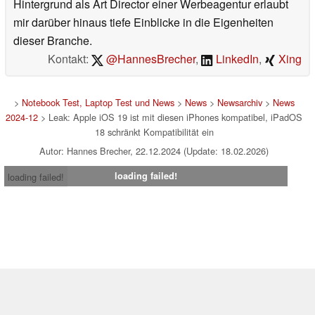
Hintergrund als Art Director einer Werbeagentur erlaubt
mir darüber hinaus tiefe Einblicke in die Eigenheiten
dieser Branche.
Kontakt:
@HannesBrecher
,
LinkedIn
,
Xing
>
Notebook Test, Laptop Test und News
>
News
>
Newsarchiv
>
News
2024-12
> Leak: Apple iOS 19 ist mit diesen iPhones kompatibel, iPadOS
18 schränkt Kompatibilität ein
Autor: Hannes Brecher, 22.12.2024 (Update: 18.02.2026)
loading failed!
loading failed!
Impressum
|
Team
|
Datenschutz
|
Kontakt
|
Cookie
Einstellungen