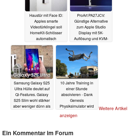
Haustür mit Face ID:
ProArt PA27JCV:
Apples smarte
Günstige Alternative
Videotürklingel soll
zum Apple Studio
HomeKit-Schlösser
Display mit 5K-
automatisch
Auflösung und KVM-
entsperren
Switch startet in
22.12.2024
Deutschland
21.12.2024
Samsung Galaxy S25
10 Jahre Training in
Ultra Hülle deutet auf
einer Stunde
Qi-Features. Galaxy
absolvieren - Dank
S25 Slim wohl stärker
Genesis
aber weniger dünn als
Physiksimulator wird
Weitere Artikel
iPhone 17 Air
die Matrix-Vision zur
21.12.2024
anzeigen
Wirklichkeit für Roboter
20.12.2024
Ein Kommentar im Forum