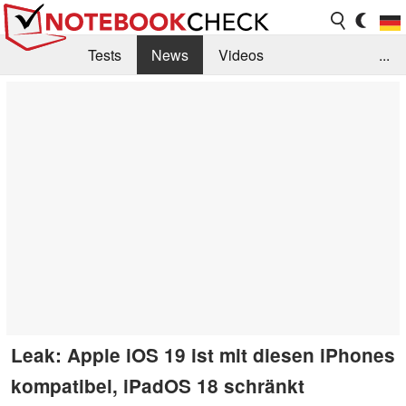
Tests
News
Videos
...
Benchmarks & Tech
Externe Tests
Kaufberatung
Deals
Suche
Jobs
Forum
Leak: Apple iOS 19 ist mit diesen iPhones
kompatibel, iPadOS 18 schränkt