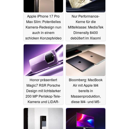
Apple iPhone 17 Pro
Nur Performance-
Max Slim: Potentielles
Kerne für die
Kamera-Redesign nun
Mittelklasse: MediaTek
auch in einem
Dimensity 8400
schicken Konzeptvideo
debütiert im Xiaomi
zu sehen
Redmi Turbo 4
27.12.2024
23.12.2024
Honor präsentiert
Bloomberg: MacBook
Magic7 RSR Porsche
Air mit Apple M4
Design mit lichtstarker
bereits in
200 MP Periskop-Tele-
Massenproduktion,
Kamera und LiDAR-
diese M4- und M5-
Scanner
Macs starten 2025
23.12.2024
23.12.2024