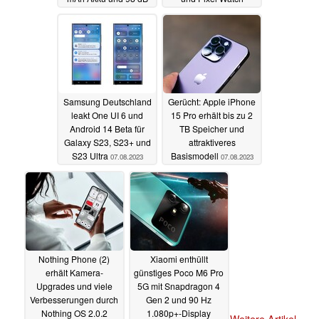
Lautsprecher
08.08.2023
08.08.2023
Samsung Deutschland
Gerücht: Apple iPhone
leakt One UI 6 und
15 Pro erhält bis zu 2
Android 14 Beta für
TB Speicher und
Galaxy S23, S23+ und
attraktiveres
S23 Ultra
Basismodell
07.08.2023
07.08.2023
Nothing Phone (2)
Xiaomi enthüllt
erhält Kamera-
günstiges Poco M6 Pro
Upgrades und viele
5G mit Snapdragon 4
Verbesserungen durch
Gen 2 und 90 Hz
Nothing OS 2.0.2
1.080p+-Display