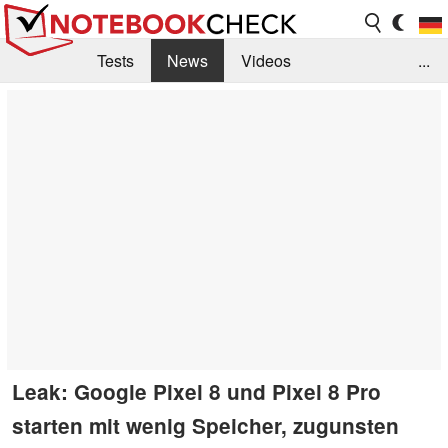
Tests
News
Videos
...
Benchmarks & Tech
Externe Tests
Kaufberatung
Deals
Suche
Jobs
Forum
Leak: Google Pixel 8 und Pixel 8 Pro
starten mit wenig Speicher, zugunsten