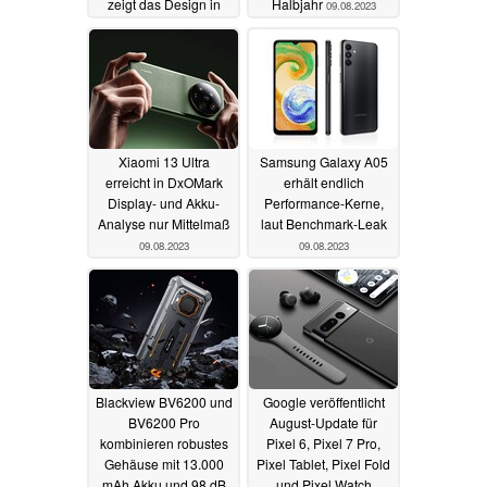
zeigt das Design in
Halbjahr
09.08.2023
Hellblau
12.08.2023
Xiaomi 13 Ultra
Samsung Galaxy A05
erreicht in DxOMark
erhält endlich
Display- und Akku-
Performance-Kerne,
Analyse nur Mittelmaß
laut Benchmark-Leak
09.08.2023
09.08.2023
Blackview BV6200 und
Google veröffentlicht
BV6200 Pro
August-Update für
kombinieren robustes
Pixel 6, Pixel 7 Pro,
Gehäuse mit 13.000
Pixel Tablet, Pixel Fold
mAh Akku und 98 dB
und Pixel Watch