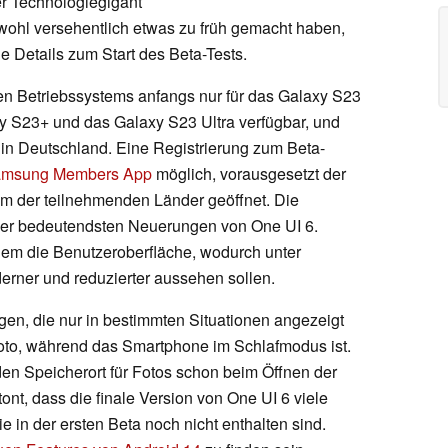
er Technologiegigant
wohl versehentlich etwas zu früh gemacht haben,
e Details zum Start des Beta-Tests.
en Betriebssystems anfangs nur für das Galaxy S23
xy S23+ und das Galaxy S23 Ultra verfügbar, und
in Deutschland. Eine Registrierung zum Beta-
msung Members App
möglich, vorausgesetzt der
em der teilnehmenden Länder geöffnet. Die
der bedeutendsten Neuerungen von One UI 6.
em die Benutzeroberfläche, wodurch unter
rner und reduzierter aussehen sollen.
gen, die nur in bestimmten Situationen angezeigt
foto, während das Smartphone im Schlafmodus ist.
en Speicherort für Fotos schon beim Öffnen der
t, dass die finale Version von One UI 6 viele
e in der ersten Beta noch nicht enthalten sind.