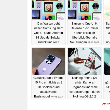
Das Warten geht
Samsung One UI 6:
Sa
weiter: Samsung zieht
Release rückt immer
S2
One UI 6 und Android
näher, offizieller
U
14 Update-Zeitplan
Überblick über alle
zurück und reißt
Neuerungen
un
17.10.2023
angekündigte Termine
Up
16.11.2023
Gerücht: Apple iPhone
Nothing Phone (2)
15 Pro erhält bis zu 2
erhält Kamera-
gün
TB Speicher und
Upgrades und viele
5G
attraktiveres
Verbesserungen durch
Basismodell
Nothing OS 2.0.2
07.08.2023
07.08.2023
Weite