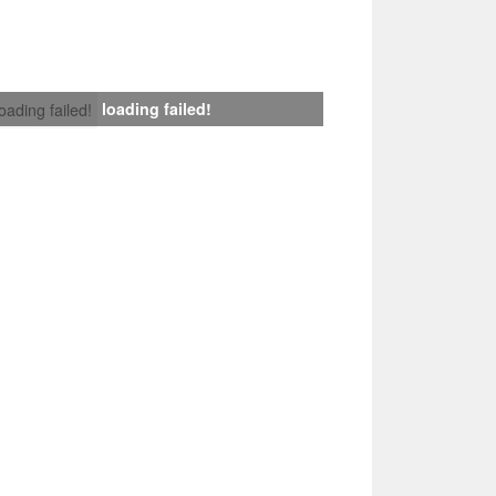
loading failed!
loading failed!