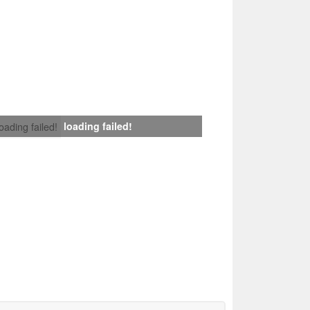
loading failed!
loading failed!