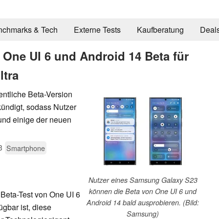
nchmarks & Tech
Externe Tests
Kaufberatung
Deal
One UI 6 und Android 14 Beta für
ltra
entliche Beta-Version
ündigt, sodass Nutzer
und einige der neuen
3
Smartphone
Nutzer eines Samsung Galaxy S23
können die Beta von One UI 6 und
Beta-Test von One UI 6
Android 14 bald ausprobieren. (Bild:
ügbar ist, diese
Samsung)