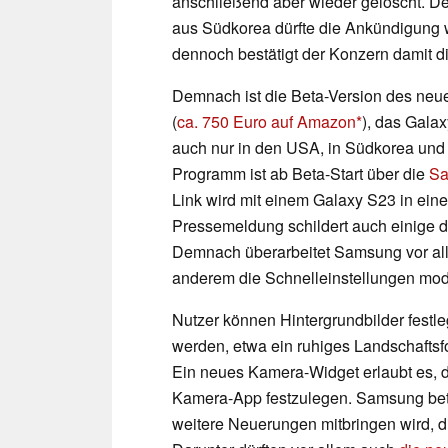
anschließend aber wieder gelöscht. D
aus Südkorea dürfte die Ankündigung 
dennoch bestätigt der Konzern damit di
Demnach ist die Beta-Version des neu
(
ca. 750 Euro auf Amazon
), das Gala
auch nur in den USA, in Südkorea und 
Programm ist ab Beta-Start über die
Sa
Link wird mit einem Galaxy S23 in ein
Pressemeldung schildert auch einige 
Demnach überarbeitet Samsung vor all
anderem die Schnelleinstellungen mode
Nutzer können Hintergrundbilder festle
werden, etwa ein ruhiges Landschafts
Ein neues Kamera-Widget erlaubt es, d
Kamera-App festzulegen. Samsung beton
weitere Neuerungen mitbringen wird, di