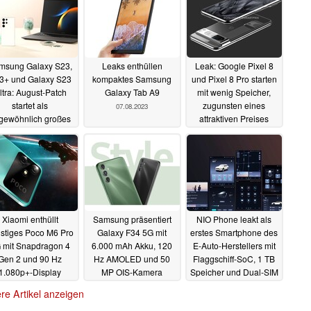
msung Galaxy S23,
Leaks enthüllen
Leak: Google Pixel 8
3+ und Galaxy S23
kompaktes Samsung
und Pixel 8 Pro starten
ltra: August-Patch
Galaxy Tab A9
mit wenig Speicher,
startet als
zugunsten eines
07.08.2023
gewöhnlich großes
attraktiven Preises
date-Paket
08.08.2023
07.08.2023
Xiaomi enthüllt
Samsung präsentiert
NIO Phone leakt als
stiges Poco M6 Pro
Galaxy F34 5G mit
erstes Smartphone des
 mit Snapdragon 4
6.000 mAh Akku, 120
E-Auto-Herstellers mit
Gen 2 und 90 Hz
Hz AMOLED und 50
Flaggschiff-SoC, 1 TB
1.080p+-Display
MP OIS-Kamera
Speicher und Dual-SIM
07.08.2023
07.08.2023
07.08.2023
re Artikel anzeigen