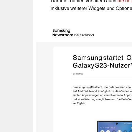
Darunter dürften vor allem auch
die ne
inklusive weiterer Widgets und Optio