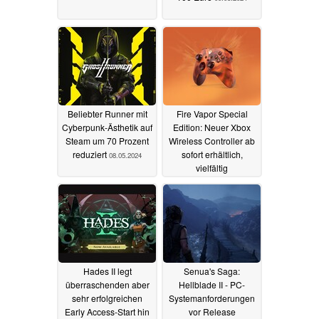
Beliebter Runner mit
Fire Vapor Special
Cyberpunk-Ästhetik auf
Edition: Neuer Xbox
Steam um 70 Prozent
Wireless Controller ab
reduziert
sofort erhältlich,
08.05.2024
vielfältig
personalisierbar und
mit exklusivem
Hintergrund
08.05.2024
Hades II legt
Senua's Saga:
überraschenden aber
Hellblade II - PC-
sehr erfolgreichen
Systemanforderungen
Early Access-Start hin
vor Release