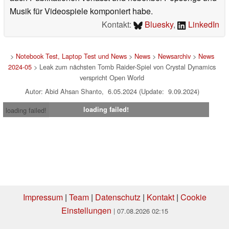
Musik für Videospiele komponiert habe.
Kontakt:
Bluesky
,
LinkedIn
>
Notebook Test, Laptop Test und News
>
News
>
Newsarchiv
>
News
2024-05
> Leak zum nächsten Tomb Raider-Spiel von Crystal Dynamics
verspricht Open World
Autor: Abid Ahsan Shanto, 6.05.2024 (Update: 9.09.2024)
loading failed!
loading failed!
Impressum
|
Team
|
Datenschutz
|
Kontakt
|
Cookie
Einstellungen
| 07.08.2026 02:15
* Beim Kauf über einen Affiliate-Link kann Notebookcheck eine Vergütung