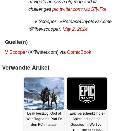
navigate across a big map and its
challenges
pic.twitter.com/12zGTyiFql
— V Scooper | #ReleaseCoyoteVsAcme
(@thevscooper)
May 2, 2024
Quelle(n)
V Scooper
(X/Twitter.com) via
ComicBook
Verwandte Artikel
Leak bestätigt God of
Epic verschenkt Indie-
War Ragnarök-Port für
Spiel und Ingame-
den PC
Goodies im Wert von
11.05.2024
100 Euro
09.05.2024