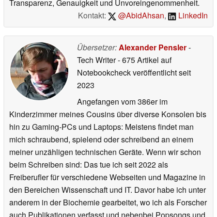
Transparenz, Genauigkeit und Unvoreingenommenheit.
Kontakt:
@AbidAhsan
,
LinkedIn
Übersetzer:
Alexander Pensler
-
Tech Writer
- 675 Artikel auf
Notebookcheck veröffentlicht
seit
2023
Angefangen vom 386er im
Kinderzimmer meines Cousins über diverse Konsolen bis
hin zu Gaming-PCs und Laptops: Meistens findet man
mich schraubend, spielend oder schreibend an einem
meiner unzähligen technischen Geräte. Wenn wir schon
beim Schreiben sind: Das tue ich seit 2022 als
Freiberufler für verschiedene Webseiten und Magazine in
den Bereichen Wissenschaft und IT. Davor habe ich unter
anderem in der Biochemie gearbeitet, wo ich als Forscher
auch Publikationen verfasst und nebenbei Popsongs und