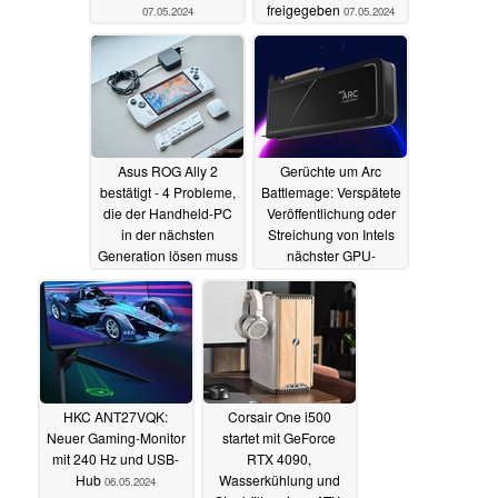
freigegeben
07.05.2024
07.05.2024
Asus ROG Ally 2
Gerüchte um Arc
bestätigt - 4 Probleme,
Battlemage: Verspätete
die der Handheld-PC
Veröffentlichung oder
in der nächsten
Streichung von Intels
Generation lösen muss
nächster GPU-
Architektur möglich
07.05.2024
06.05.2024
HKC ANT27VQK:
Corsair One i500
Neuer Gaming-Monitor
startet mit GeForce
mit 240 Hz und USB-
RTX 4090,
Hub
Wasserkühlung und
06.05.2024