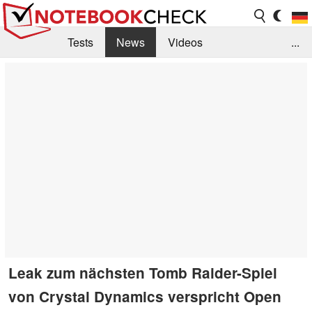
Tests
News
Videos
...
Benchmarks & Tech
Externe Tests
Kaufberatung
Deals
Suche
Jobs
Forum
Leak zum nächsten Tomb Raider-Spiel
von Crystal Dynamics verspricht Open