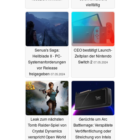
vielfältig
personalisierbar und
mit exklusivem
Hintergrund
08.05.2024
Senua's Saga:
CEO bestätigt Launch-
Hellblade II - PC-
Zeitplan der Nintendo
Systemanforderungen
Switch 2
07.05.2024
vor Release
freigegeben
07.05.2024
Leak zum nächsten
Gerüchte um Arc
Tomb Raider-Spiel von
Battlemage: Verspätete
Crystal Dynamics
Veröffentlichung oder
verspricht Open World
Streichung von Intels