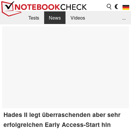
Tests
News
Videos
...
Benchmarks & Tech
Externe Tests
Kaufberatung
Deals
Suche
Jobs
Forum
Hades II legt überraschenden aber sehr
erfolgreichen Early Access-Start hin