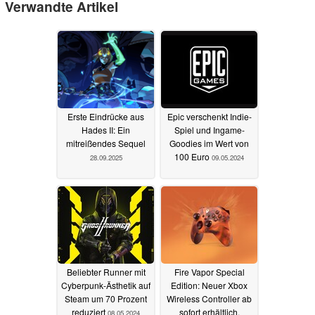
Verwandte Artikel
Erste Eindrücke aus
Epic verschenkt Indie-
Hades II: Ein
Spiel und Ingame-
mitreißendes Sequel
Goodies im Wert von
100 Euro
28.09.2025
09.05.2024
Beliebter Runner mit
Fire Vapor Special
Cyberpunk-Ästhetik auf
Edition: Neuer Xbox
Steam um 70 Prozent
Wireless Controller ab
reduziert
sofort erhältlich,
08.05.2024