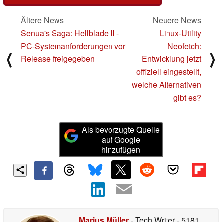
Ältere News
Neuere News
Senua's Saga: Hellblade II -
Linux-Utility
PC-Systemanforderungen vor
Neofetch:
⟨
⟩
Release freigegeben
Entwicklung jetzt
offiziell eingestellt,
welche Alternativen
gibt es?
Als bevorzugte Quelle
auf Google
hinzufügen
Marius Müller
- Tech Writer
- 5181