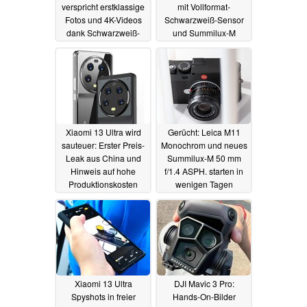
verspricht erstklassige
mit Vollformat-
Fotos und 4K-Videos
Schwarzweiß-Sensor
dank Schwarzweiß-
und Summilux-M
Sensor
1.4/50 ASPH.
13.04.2023
11.04.2023
Xiaomi 13 Ultra wird
Gerücht: Leica M11
sauteuer: Erster Preis-
Monochrom und neues
Leak aus China und
Summilux-M 50 mm
Hinweis auf hohe
f/1.4 ASPH. starten in
Produktionskosten
wenigen Tagen
aufgrund der
10.04.2023
hochwertigen Leica-
Kamera
10.04.2023
Xiaomi 13 Ultra
DJI Mavic 3 Pro:
Spyshots in freier
Hands-On-Bilder