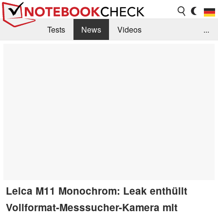
Tests
News
Videos
...
Benchmarks & Tech
Externe Tests
Kaufberatung
Deals
Suche
Jobs
Forum
Leica M11 Monochrom: Leak enthüllt
Vollformat-Messsucher-Kamera mit