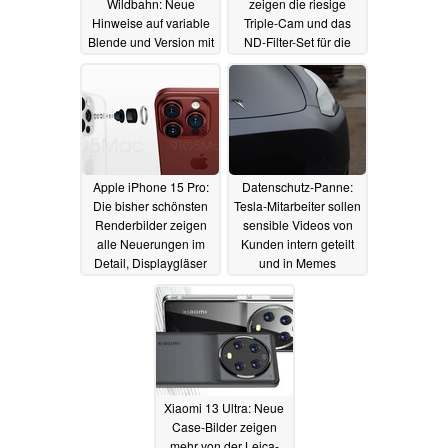
Wildbahn: Neue
zeigen die riesige
Hinweise auf variable
Triple-Cam und das
Blende und Version mit
ND-Filter-Set für die
Filtergewinde
neue Drohne
10.04.2023
08.04.2023
Apple iPhone 15 Pro:
Datenschutz-Panne:
Die bisher schönsten
Tesla-Mitarbeiter sollen
Renderbilder zeigen
sensible Videos von
alle Neuerungen im
Kunden intern geteilt
Detail, Displaygläser
und in Memes
die superdünnen
verwandelt haben
Ränder
08.04.2023
07.04.2023
Xiaomi 13 Ultra: Neue
Case-Bilder zeigen
mehr von der Leica-