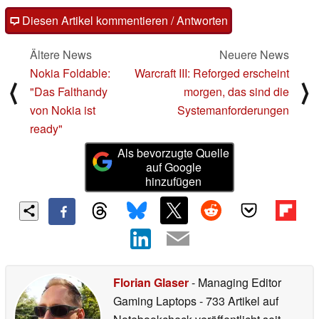
Diesen Artikel kommentieren / Antworten
Ältere News
Neuere News
Nokia Foldable:
Warcraft III: Reforged erscheint
⟨
⟩
"Das Falthandy
morgen, das sind die
von Nokia ist
Systemanforderungen
ready"
Als bevorzugte Quelle
auf Google
hinzufügen
Florian Glaser
- Managing Editor
Gaming Laptops
- 733 Artikel auf