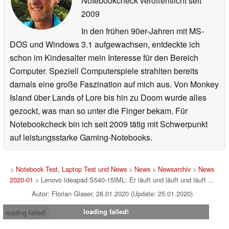
Notebookcheck veröffentlicht
seit
2009
In den frühen 90er-Jahren mit MS-
DOS und Windows 3.1 aufgewachsen, entdeckte ich
schon im Kindesalter mein Interesse für den Bereich
Computer. Speziell Computerspiele strahlten bereits
damals eine große Faszination auf mich aus. Von Monkey
Island über Lands of Lore bis hin zu Doom wurde alles
gezockt, was man so unter die Finger bekam. Für
Notebookcheck bin ich seit 2009 tätig mit Schwerpunkt
auf leistungsstarke Gaming-Notebooks.
>
Notebook Test, Laptop Test und News
>
News
>
Newsarchiv
>
News
2020-01
> Lenovo Ideapad S540-15IML: Er läuft und läuft und läuft ...
Autor: Florian Glaser, 28.01.2020 (Update: 25.01.2020)
loading failed!
loading failed!