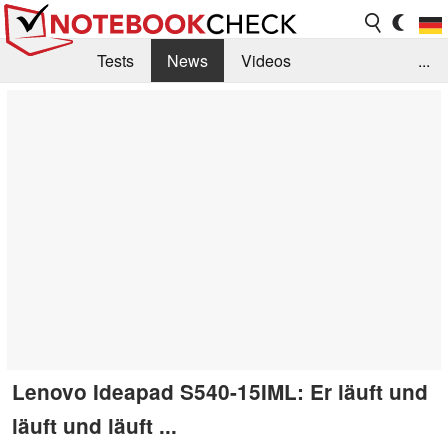
Tests
News
Videos
...
Benchmarks & Tech
Externe Tests
Kaufberatung
Deals
Suche
Jobs
Forum
Lenovo Ideapad S540-15IML: Er läuft und
läuft und läuft ...