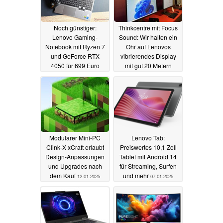
Noch günstiger:
Thinkcentre mit Focus
Lenovo Gaming-
Sound: Wir halten ein
Notebook mit Ryzen 7
Ohr auf Lenovos
und GeForce RTX
vibrierendes Display
4050 für 699 Euro
mit gut 20 Metern
Reichweite
25.03.2025
20.01.2025
Modularer Mini-PC
Lenovo Tab:
Clink-X xCraft erlaubt
Preiswertes 10,1 Zoll
Design-Anpassungen
Tablet mit Android 14
und Upgrades nach
für Streaming, Surfen
dem Kauf
und mehr
12.01.2025
07.01.2025