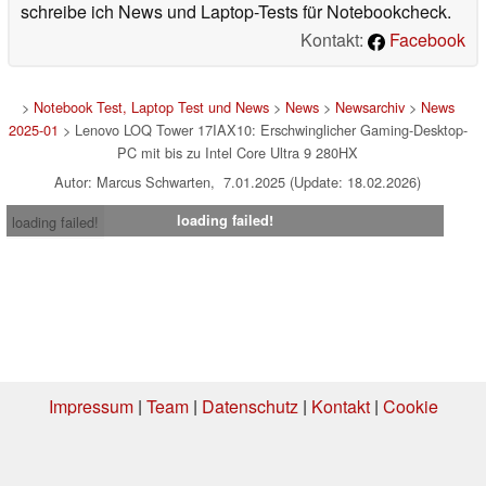
schreibe ich News und Laptop-Tests für Notebookcheck.
Kontakt:
Facebook
>
Notebook Test, Laptop Test und News
>
News
>
Newsarchiv
>
News
2025-01
> Lenovo LOQ Tower 17IAX10: Erschwinglicher Gaming-Desktop-
PC mit bis zu Intel Core Ultra 9 280HX
Autor: Marcus Schwarten, 7.01.2025 (Update: 18.02.2026)
loading failed!
loading failed!
Impressum
|
Team
|
Datenschutz
|
Kontakt
|
Cookie
Einstellungen
| 04.08.2026 13:52
* Beim Kauf über einen Affiliate-Link kann Notebookcheck eine Vergütung
erhalten. Vielen Dank für Ihre Unterstützung!.