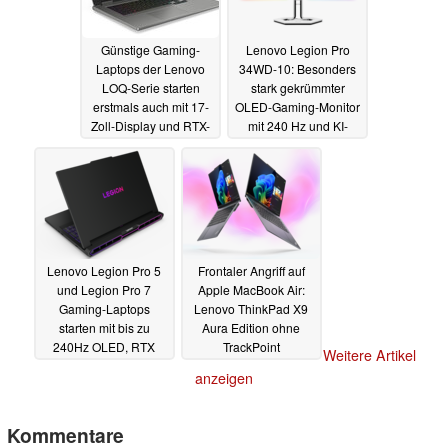
Günstige Gaming-
Lenovo Legion Pro
Laptops der Lenovo
34WD-10: Besonders
LOQ-Serie starten
stark gekrümmter
erstmals auch mit 17-
OLED-Gaming-Monitor
Zoll-Display und RTX-
mit 240 Hz und KI-
5000-GPUs
Features
07.01.2025
07.01.2025
Lenovo Legion Pro 5
Frontaler Angriff auf
und Legion Pro 7
Apple MacBook Air:
Gaming-Laptops
Lenovo ThinkPad X9
starten mit bis zu
Aura Edition ohne
240Hz OLED, RTX
TrackPoint
Weitere Artikel
5090, Core Ultra 9 und
angekündigt
07.01.2025
anzeigen
250W Kühlleistung
07.01.2025
Kommentare