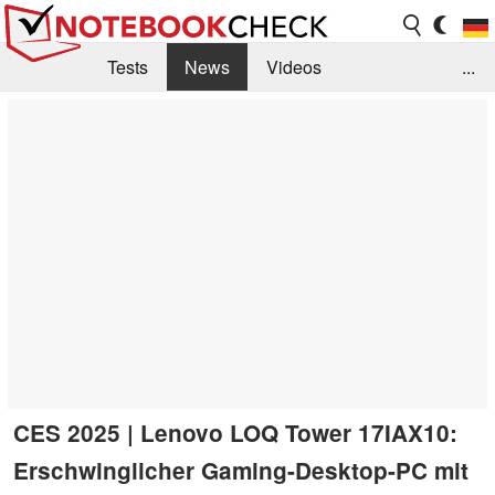
Tests
News
Videos
...
Benchmarks & Tech
Externe Tests
Kaufberatung
Deals
Suche
Jobs
Forum
CES 2025 | Lenovo LOQ Tower 17IAX10:
Erschwinglicher Gaming-Desktop-PC mit