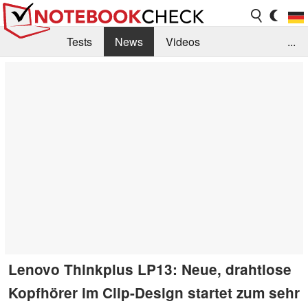
Tests
News
Videos
...
Benchmarks & Tech
Externe Tests
Kaufberatung
Deals
Suche
Jobs
Forum
Lenovo Thinkplus LP13: Neue, drahtlose
Kopfhörer im Clip-Design startet zum sehr