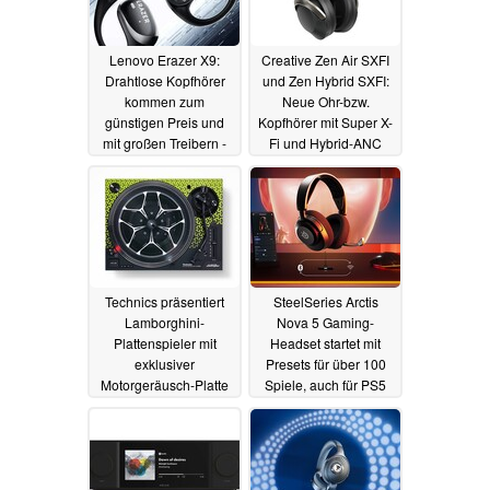
Lenovo Erazer X9:
Creative Zen Air SXFI
Drahtlose Kopfhörer
und Zen Hybrid SXFI:
kommen zum
Neue Ohr-bzw.
günstigen Preis und
Kopfhörer mit Super X-
mit großen Treibern -
Fi und Hybrid-ANC
und bis zu 84 Stunden
21.05.2024
Laufzeit
22.11.2024
Technics präsentiert
SteelSeries Arctis
Lamborghini-
Nova 5 Gaming-
Plattenspieler mit
Headset startet mit
exklusiver
Presets für über 100
Motorgeräusch-Platte
Spiele, auch für PS5
und Xbox
14.05.2024
14.05.2024