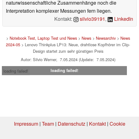
naturwissenschaftliche Zusammenhänge noch die
Interpretation komplexer Messungen fern liegen.
Kontakt:
silvio39191
,
LinkedIn
>
Notebook Test, Laptop Test und News
>
News
>
Newsarchiv
>
News
2024-05
> Lenovo Thinkplus LP13: Neue, drahtlose Kopfhörer im Clip-
Design startet zum sehr günstigen Preis
Autor: Silvio Werner, 7.05.2024 (Update: 7.05.2024)
loading failed!
loading failed!
Impressum
|
Team
|
Datenschutz
|
Kontakt
|
Cookie
Einstellungen
| 01.08.2026 22:17