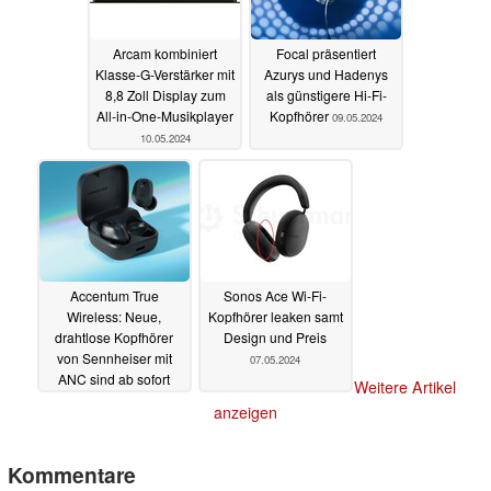
Arcam kombiniert
Focal präsentiert
Klasse-G-Verstärker mit
Azurys und Hadenys
8,8 Zoll Display zum
als günstigere Hi-Fi-
All-in-One-Musikplayer
Kopfhörer
09.05.2024
10.05.2024
Accentum True
Sonos Ace Wi-Fi-
Wireless: Neue,
Kopfhörer leaken samt
drahtlose Kopfhörer
Design und Preis
von Sennheiser mit
07.05.2024
ANC sind ab sofort
Weitere Artikel
bestellbar
07.05.2024
anzeigen
Kommentare