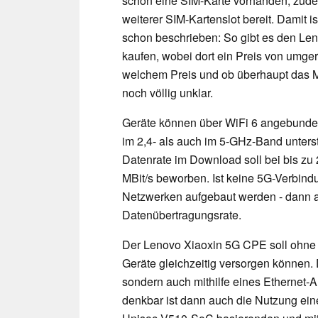
schon eine SIM-Karte vorhanden, zude
weiterer SIM-Kartenslot bereit. Damit 
schon beschrieben: So gibt es den Len
kaufen, wobei dort ein Preis von umge
welchem Preis und ob überhaupt das Mo
noch völlig unklar.
Geräte können über WiFi 6 angebunde
im 2,4- als auch im 5-GHz-Band unter
Datenrate im Download soll bei bis zu 
MBit/s beworben. Ist keine 5G-Verbind
Netzwerken aufgebaut werden - dann all
Datenübertragungsrate.
Der Lenovo Xiaoxin 5G CPE soll ohne 
Geräte gleichzeitig versorgen können. 
sondern auch mithilfe eines Ethernet-
denkbar ist dann auch die Nutzung ein