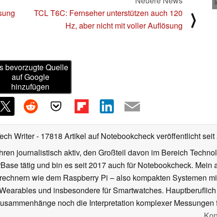
Neuere News
sung
TCL T6C: Fernseher unterstützen auch 120
⟩
d
Hz, aber nicht mit voller Auflösung
s bevorzugte Quelle
auf Google
hinzufügen
Tech Writer
- 17818 Artikel auf Notebookcheck veröffentlicht
seit
ahren journalistisch aktiv, den Großteil davon im Bereich Techn
se tätig und bin es seit 2017 auch für Notebookcheck. Mein ak
rechnern wie dem Raspberry Pi – also kompakten Systemen mit
n Wearables und insbesondere für Smartwatches. Hauptberuflich
Zusammenhänge noch die Interpretation komplexer Messungen f
Kon