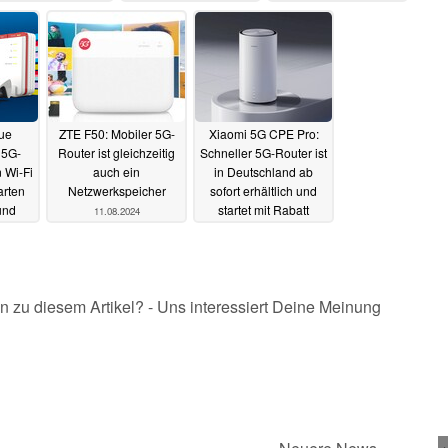
Router
LAN-Port
06.08.2025
16.07.2025
ue
ZTE F50: Mobiler 5G-
Xiaomi 5G CPE Pro:
 5G-
Router ist gleichzeitig
Schneller 5G-Router ist
n Wi-Fi
auch ein
in Deutschland ab
arten
Netzwerkspeicher
sofort erhältlich und
und
startet mit Rabatt
11.08.2024
9.2024
05.07.2024
n zu diesem Artikel? - Uns interessiert Deine Meinung