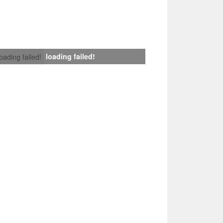
loading failed!
loading failed!