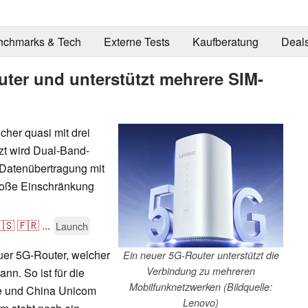
nchmarks & Tech
Externe Tests
Kaufberatung
Deal
ter und unterstützt mehrere SIM-
her quasi mit drei
zt wird Dual-Band-
 Datenübertragung mit
große Einschränkung
🇸
🇫🇷
...
Launch
euer 5G-Router, welcher
Ein neuer 5G-Router unterstützt die
Verbindung zu mehreren
nn. So ist für die
Mobilfunknetzwerken (Bildquelle:
le und China Unicom
Lenovo)