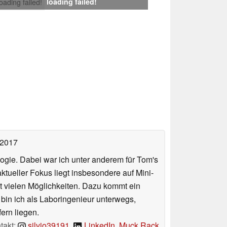
loading failed!
loading failed!
 2017
ologie. Dabei war ich unter anderem für Tom's
tueller Fokus liegt insbesondere auf Mini-
 vielen Möglichkeiten. Dazu kommt ein
 bin ich als Laboringenieur unterwegs,
ern liegen.
takt:
silvio39191
,
LinkedIn
,
Muck Rack