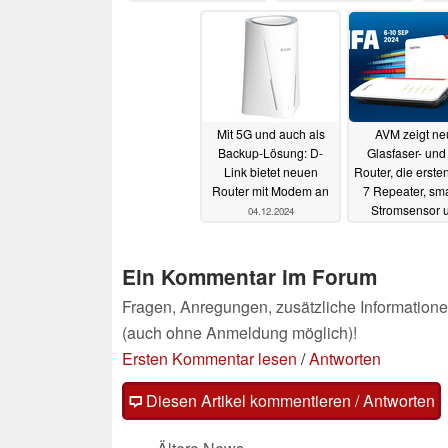
Mit 5G und auch als
AVM zeigt ne
Backup-Lösung: D-
Glasfaser- und
Link bietet neuen
Router, die erste
Router mit Modem an
7 Repeater, sm
Stromsensor 
04.12.2024
FRITZ!OS 8
03.0
Ein Kommentar im Forum
Fragen, Anregungen, zusätzliche Informatione
(auch ohne Anmeldung möglich)!
Ersten Kommentar lesen
/
Antworten
Diesen Artikel kommentieren / Antworten