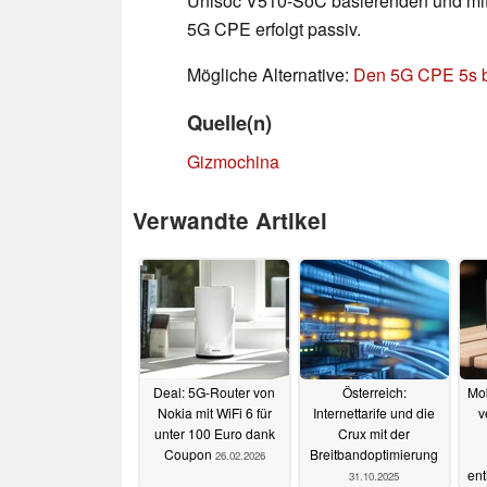
Unisoc V510-SoC basierenden und mi
5G CPE erfolgt passiv.
Mögliche Alternative:
Den 5G CPE 5s 
Quelle(n)
Gizmochina
Verwandte Artikel
Deal: 5G-Router von
Österreich:
Mob
Nokia mit WiFi 6 für
Internettarife und die
v
unter 100 Euro dank
Crux mit der
Coupon
Breitbandoptimierung
26.02.2026
ent
31.10.2025