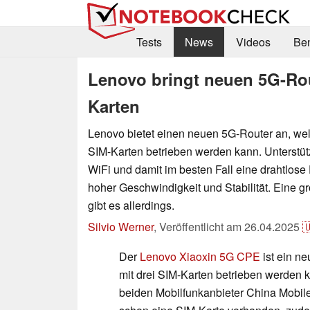
Tests
News
Videos
Be
Lenovo bringt neuen 5G-Rou
Karten
Lenovo bietet einen neuen 5G-Router an, welc
SIM-Karten betrieben werden kann. Unterstüt
WiFi und damit im besten Fall eine drahtlose
hoher Geschwindigkeit und Stabilität. Eine 
gibt es allerdings.
Silvio Werner
,
Veröffentlicht am
26.04.2025

Der
Lenovo Xiaoxin 5G CPE
ist ein n
mit drei SIM-Karten betrieben werden ka
beiden Mobilfunkanbieter China Mobi