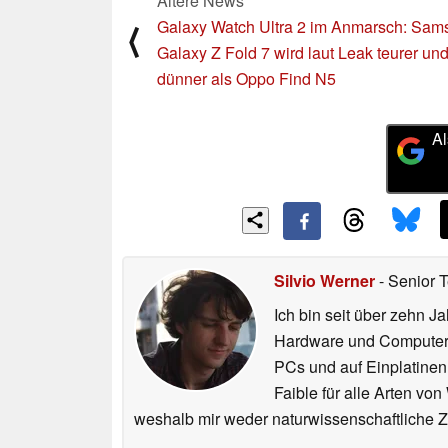
Ältere News
Galaxy Watch Ultra 2 im Anmarsch: Sam
⟨
Galaxy Z Fold 7 wird laut Leak teurer un
dünner als Oppo Find N5
Al
Silvio Werner
- Senior 
Ich bin seit über zehn J
Hardware und ComputerBa
PCs und auf Einplatinen
Faible für alle Arten vo
weshalb mir weder naturwissenschaftliche 