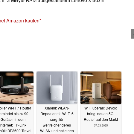
t 512 MByte RAM ausgestattetem Lenovo Xiaoxin
bei Amazon kaufen
iler Wi-Fi 7 Router
Xiaomi: WLAN-
WiFi überall: Devolo
erbindet bis zu 90
Repeater mit Wi-Fi 6
bringt neuen 5G-
Geräte mit dem
sorgt für
Router auf den Markt
Internet: TP-Link
weitreichenderes
07.03.2025
hüllt BE3600 Travel
WLAN und hat einen