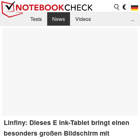
Tests
News
Videos
...
Benchmarks & Tech
Externe Tests
Kaufberatung
Deals
Suche
Jobs
Forum
Linfiny: Dieses E Ink-Tablet bringt einen
besonders großen Bildschirm mit