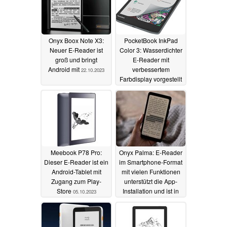
Onyx Boox Note X3:
PocketBook InkPad
Neuer E-Reader ist
Color 3: Wasserdichter
groß und bringt
E-Reader mit
Android mit
verbessertem
22.10.2023
Farbdisplay vorgestellt
17.10.2023
Meebook P78 Pro:
Onyx Palma: E-Reader
Dieser E-Reader ist ein
im Smartphone-Format
Android-Tablet mit
mit vielen Funktionen
Zugang zum Play-
unterstützt die App-
Store
Installation und ist in
05.10.2023
Europa erhältlich
30.09.2023